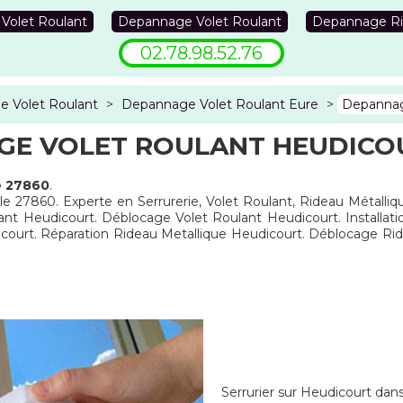
 Volet Roulant
Depannage Volet Roulant
Depannage Ri
02.78.98.52.76
 Volet Roulant
>
Depannage Volet Roulant Eure
>
Depannag
E VOLET ROULANT HEUDICO
e 27860
.
le 27860. Experte en Serrurerie, Volet Roulant, Rideau Métalli
ant Heudicourt. Déblocage Volet Roulant Heudicourt. Installat
ourt. Réparation Rideau Metallique Heudicourt. Déblocage Ri
Serrurier sur Heudicourt dan