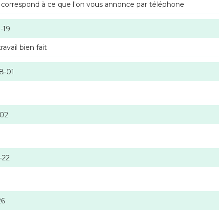
 correspond à ce que l'on vous annonce par téléphone
-19
vail bien fait
8-01
-02
-22
26