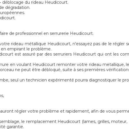
n • déblocage du rideau Heudicourt.
de dégradation.
 européennes.
dicourt.
aire de professionnel en serrurerie Heudicourt.
otre rideau métallique Heudicourt, n'essayez pas de le régler s
re en empirant le problème.
court est assuré par des serruriers Heudicourt qui ont les compé
rrure en voulant Heudicourt remonter votre rideau metallique, le
 morceau ne peut être débloqué, suite à ses premières vérification
be, seul un technicien expérimenté pourra diagnostiquer le pr
ns,
sauront régler votre problème et rapidement, afin de vous permet
emblage, le remplacement Heudicourt (lames, grilles, moteur, axe
ité garantie.