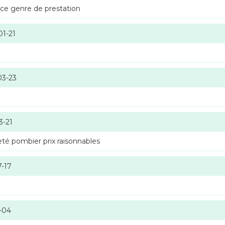
 ce genre de prestation
01-21
03-23
3-21
té pombier prix raisonnables
7-17
-04