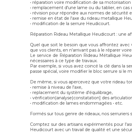
• réparation voire modification de sa motorisatio
• remplacement d'une lame ou du tablier, en cas 
• révision pour répondre aux normes de sécurité
• remise en état de l'axe du rideau metallique Heu
• modification de la serrure Heudicourt.
Réparation Rideau Metallique Heudicourt : une aff
Quel que soit le besoin que vous affrontez avec v
que vos clients, en n'arrivant pas à le réparer voi
Le service de Réparation Rideau Métallique Heudi
nécessaires à ce type de travaux.
Par exemple, si vous avez coincé la clé dans la se
passe spécial, voire modifier le bloc serrure si le
De même, si vous apercevez que votre rideau tom
• remise à niveau de l'axe,
• replacement du système d'équilibrage,
• vérification|analyse|constatation] des articulatio
• modification de lames endommagées • etc.
Formés sur tous genre de rideaux, nos serruriers 
Comptez sur des artisans expérimentés pour l'ass
Heudicourt avec un travail de qualité et une sécur