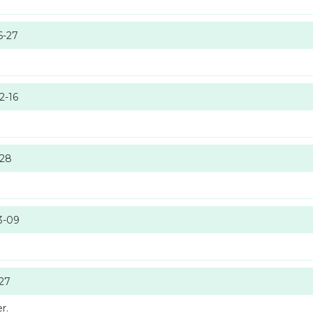
6-27
2-16
-28
3-09
-27
r.