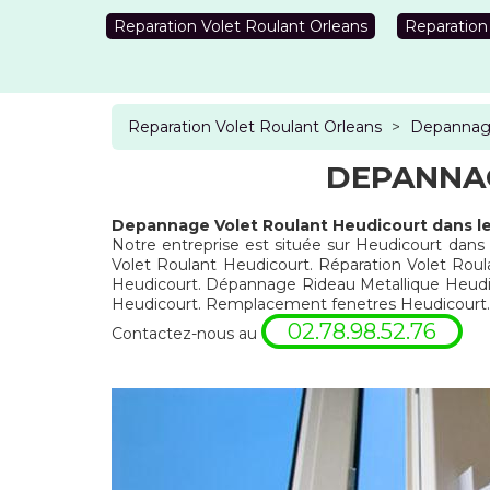
Reparation Volet Roulant Orleans
Reparation
Reparation Volet Roulant Orleans
>
Depannage
DEPANNAG
Depannage Volet Roulant Heudicourt dans l
Notre entreprise est située sur Heudicourt dans 
Volet Roulant Heudicourt. Réparation Volet Roul
Heudicourt. Dépannage Rideau Metallique Heudic
Heudicourt. Remplacement fenetres Heudicourt.
02.78.98.52.76
Contactez-nous au