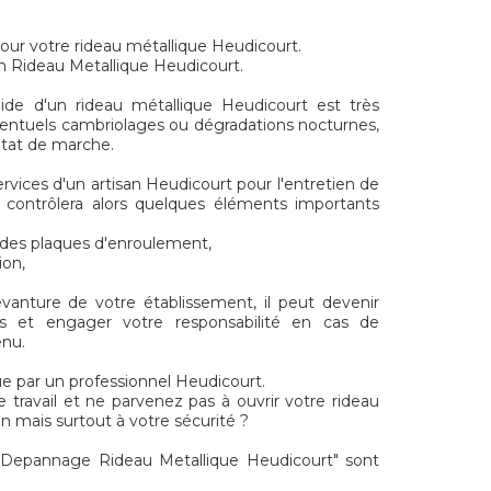
our votre rideau métallique Heudicourt.
n Rideau Metallique Heudicourt.
ide d'un rideau métallique Heudicourt est très
ventuels cambriolages ou dégradations nocturnes,
 état de marche.
services d'un artisan Heudicourt pour l'entretien de
i contrôlera alors quelques éléments importants
t des plaques d'enroulement,
ion,
evanture de votre établissement, il peut devenir
s et engager votre responsabilité en cas de
enu.
 par un professionnel Heudicourt.
e travail et ne parvenez pas à ouvrir votre rideau
 mais surtout à votre sécurité ?
Depannage Rideau Metallique Heudicourt" sont