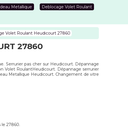
deau Metallique
Deblocage Volet Roulant
e Volet Roulant Heudicourt 27860
URT 27860
que. Serrurier pas cher sur Heudicourt. Dépannage
ion Volet RoulantHeudicourt. Dépannage serrurier
deau Metallique Heudicourt. Changement de vitre
s le 27860.