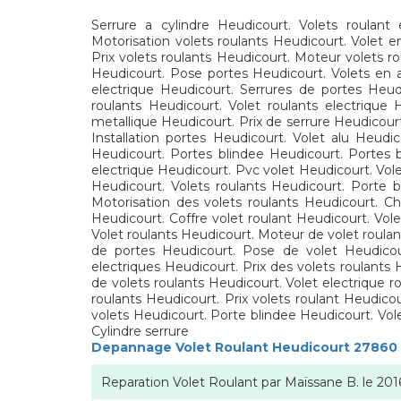
Serrure a cylindre Heudicourt. Volets roulant 
Motorisation volets roulants Heudicourt. Volet 
Prix volets roulants Heudicourt. Moteur volets r
Heudicourt. Pose portes Heudicourt. Volets en a
electrique Heudicourt. Serrures de portes Heud
roulants Heudicourt. Volet roulants electrique
metallique Heudicourt. Prix de serrure Heudicourt
Installation portes Heudicourt. Volet alu Heudic
Heudicourt. Portes blindee Heudicourt. Portes b
electrique Heudicourt. Pvc volet Heudicourt. Vole
Heudicourt. Volets roulants Heudicourt. Porte
Motorisation des volets roulants Heudicourt. Ch
Heudicourt. Coffre volet roulant Heudicourt. Vole
Volet roulants Heudicourt. Moteur de volet roulan
de portes Heudicourt. Pose de volet Heudicou
electriques Heudicourt. Prix des volets roulants
de volets roulants Heudicourt. Volet electrique r
roulants Heudicourt. Prix volets roulant Heudic
volets Heudicourt. Porte blindee Heudicourt. Vole
Cylindre serrure
Depannage Volet Roulant Heudicourt 27860
Reparation Volet Roulant
par
Maïssane B.
le
201