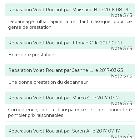
Reparation Volet Roulant
par
Maïssane B.
le
2016-08-19
Noté
5
/
5
Dépannage ultra rapide à un tarif classique pour ce
genre de prestation
Reparation Volet Roulant
par
Titouan C.
le
2017-01-21
Noté
5
/
5
Excellente prestation!
Reparation Volet Roulant
par
Jeanne L.
le
2017-03-23
Noté
5
/
5
Une bonne prestation du depanneur
Reparation Volet Roulant
par
Marco C.
le
2017-03-21
Noté
5
/
5
Compétence, de la transparence et de l'honnêteté
pombier prix raisonnables
Reparation Volet Roulant
par
Soren A.
le
2017-07-17
Noté
5
/
5