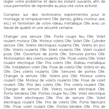
régler votre problème et dans les instant suivants, afin de
vous permettre de reprendre au plus vite votre activité.
Comptez sur des techniciens expérimentés pour le
montage, le remplacement Olle (lames, grilles, moteur, axe,
etc.) et l'entretien de votre rideau métallique Olle avec un
travail de qualité et une sécurité certaine.
Changer une serrure Olle. Porte coupe feu Olle. Volet
roulant moteur Olle. Moteur volets Olle. Volet Olle. Cylindre
serrure Olle. Volets électriques roulants Olle. Volets en pvc
Olle. Volets roulants Olle. Volet roulants Olle. Volet roulant
pose Olle. Ouverture de porte Olle. Serrures portes Olle.
Motorisation des volets roulants Olle. Pose volets Olle. Volet
roulant electrique Olle. Prix volets Olle. Rideau metallique
Olle. Installation volet Olle. Pose de volets Olle. Volets en alu
Olle. Des volets roulants Olle. Serrures de portes Olle.
Changer la serrure Olle. Volets prix Olle. Moteur volets
roulant Olle. Moteur de volets roulants Olle. Pose de volet
roulant Olle. Prix des volets Olle. Prix volets roulant Olle.
Changer de serrure Olle. Volets roulant electrique Olle.
Porte blindees Olle. Portes coupe feu Olle. Volet electrique
Olle. Volet electriques Olle. Prix de serrure Olle. Volet
electrique roulant Olle. Prix de volets Olle. Porte fabricant
Olle. Pose volet roulant Olle. Portes blindee Olle. Prix de