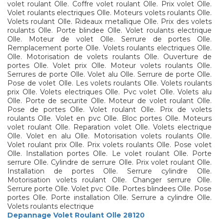
volet roulant Olle. Coffre volet roulant Olle. Prix volet Olle.
Volet roulants electriques Olle. Moteurs volets roulants Olle.
Volets roulant Olle. Rideaux metallique Olle. Prix des volets
roulants Olle. Porte blindee Olle. Volet roulants electrique
Olle. Moteur de volet Olle. Serrure de portes Olle.
Remplacement porte Olle. Volets roulants electriques Olle.
Olle. Motorisation de volets roulants Olle. Ouverture de
portes Olle. Volet prix Olle. Moteur volets roulants Olle.
Serrures de porte Olle. Volet alu Olle. Serrure de porte Olle.
Pose de volet Olle. Les volets roulants Olle. Volets roulants
prix Olle. Volets electriques Olle. Pvc volet Olle. Volets alu
Olle. Porte de securite Olle. Moteur de volet roulant Olle.
Pose de portes Olle. Volet roulant Olle. Prix de volets
roulants Olle. Volet en pvc Olle. Bloc portes Olle. Moteurs
volet roulant Olle. Reparation volet Olle. Volets electrique
Olle. Volet en alu Olle. Motorisation volets roulants Olle.
Volet roulant prix Olle. Prix volets roulants Olle. Pose volet
Olle. Installation portes Olle. Le volet roulant Olle. Porte
serrure Olle. Cylindre de serrure Olle. Prix volet roulant Olle.
Installation de portes Olle. Serrure cylindre Olle.
Motorisation volets roulant Olle. Changer serrure Olle.
Serrure porte Olle. Volet pvc Olle. Portes blindees Olle. Pose
portes Olle. Porte installation Olle. Serrure a cylindre Olle.
Volets roulants electrique
Depannage Volet Roulant Olle 28120