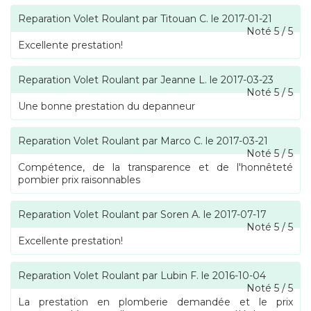
Reparation Volet Roulant
par
Titouan C.
le
2017-01-21
Noté
5
/
5
Excellente prestation!
Reparation Volet Roulant
par
Jeanne L.
le
2017-03-23
Noté
5
/
5
Une bonne prestation du depanneur
Reparation Volet Roulant
par
Marco C.
le
2017-03-21
Noté
5
/
5
Compétence, de la transparence et de l'honnêteté
pombier prix raisonnables
Reparation Volet Roulant
par
Soren A.
le
2017-07-17
Noté
5
/
5
Excellente prestation!
Reparation Volet Roulant
par
Lubin F.
le
2016-10-04
Noté
5
/
5
La prestation en plomberie demandée et le prix