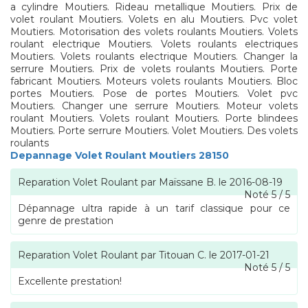
a cylindre Moutiers. Rideau metallique Moutiers. Prix de
volet roulant Moutiers. Volets en alu Moutiers. Pvc volet
Moutiers. Motorisation des volets roulants Moutiers. Volets
roulant electrique Moutiers. Volets roulants electriques
Moutiers. Volets roulants electrique Moutiers. Changer la
serrure Moutiers. Prix de volets roulants Moutiers. Porte
fabricant Moutiers. Moteurs volets roulants Moutiers. Bloc
portes Moutiers. Pose de portes Moutiers. Volet pvc
Moutiers. Changer une serrure Moutiers. Moteur volets
roulant Moutiers. Volets roulant Moutiers. Porte blindees
Moutiers. Porte serrure Moutiers. Volet Moutiers. Des volets
roulants
Depannage Volet Roulant Moutiers 28150
Reparation Volet Roulant
par
Maïssane B.
le
2016-08-19
Noté
5
/
5
Dépannage ultra rapide à un tarif classique pour ce
genre de prestation
Reparation Volet Roulant
par
Titouan C.
le
2017-01-21
Noté
5
/
5
Excellente prestation!