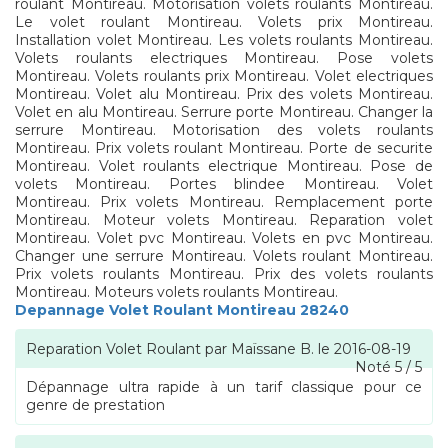
roulant Montireau. Motorisation volets roulants Montireau.
Le volet roulant Montireau. Volets prix Montireau.
Installation volet Montireau. Les volets roulants Montireau.
Volets roulants electriques Montireau. Pose volets
Montireau. Volets roulants prix Montireau. Volet electriques
Montireau. Volet alu Montireau. Prix des volets Montireau.
Volet en alu Montireau. Serrure porte Montireau. Changer la
serrure Montireau. Motorisation des volets roulants
Montireau. Prix volets roulant Montireau. Porte de securite
Montireau. Volet roulants electrique Montireau. Pose de
volets Montireau. Portes blindee Montireau. Volet
Montireau. Prix volets Montireau. Remplacement porte
Montireau. Moteur volets Montireau. Reparation volet
Montireau. Volet pvc Montireau. Volets en pvc Montireau.
Changer une serrure Montireau. Volets roulant Montireau.
Prix volets roulants Montireau. Prix des volets roulants
Montireau. Moteurs volets roulants Montireau.
Depannage Volet Roulant Montireau 28240
Reparation Volet Roulant
par
Maïssane B.
le
2016-08-19
Noté
5
/
5
Dépannage ultra rapide à un tarif classique pour ce
genre de prestation