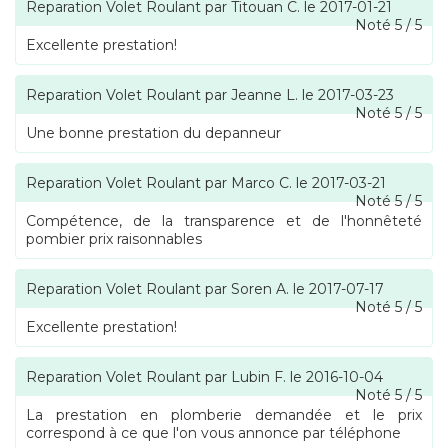
Reparation Volet Roulant
par
Titouan C.
le
2017-01-21
Noté
5
/
5
Excellente prestation!
Reparation Volet Roulant
par
Jeanne L.
le
2017-03-23
Noté
5
/
5
Une bonne prestation du depanneur
Reparation Volet Roulant
par
Marco C.
le
2017-03-21
Noté
5
/
5
Compétence, de la transparence et de l'honnêteté
pombier prix raisonnables
Reparation Volet Roulant
par
Soren A.
le
2017-07-17
Noté
5
/
5
Excellente prestation!
Reparation Volet Roulant
par
Lubin F.
le
2016-10-04
Noté
5
/
5
La prestation en plomberie demandée et le prix
correspond à ce que l'on vous annonce par téléphone