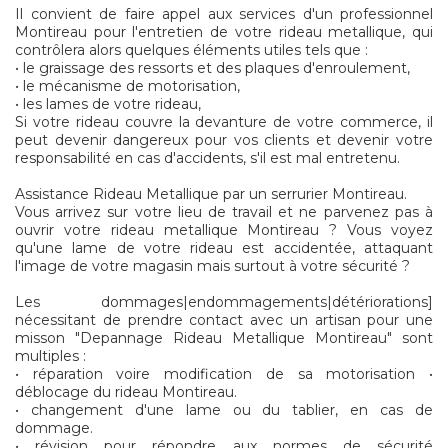
Il convient de faire appel aux services d'un professionnel
Montireau pour l'entretien de votre rideau metallique, qui
contrôlera alors quelques éléments utiles tels que :
• le graissage des ressorts et des plaques d'enroulement,
• le mécanisme de motorisation,
• les lames de votre rideau,
Si votre rideau couvre la devanture de votre commerce, il
peut devenir dangereux pour vos clients et devenir votre
responsabilité en cas d'accidents, s'il est mal entretenu.
Assistance Rideau Metallique par un serrurier Montireau.
Vous arrivez sur votre lieu de travail et ne parvenez pas à
ouvrir votre rideau metallique Montireau ? Vous voyez
qu'une lame de votre rideau est accidentée, attaquant
l'image de votre magasin mais surtout à votre sécurité ?
Les dommages|endommagements|détériorations]
nécessitant de prendre contact avec un artisan pour une
misson "Depannage Rideau Metallique Montireau" sont
multiples :
• réparation voire modification de sa motorisation •
déblocage du rideau Montireau.
• changement d'une lame ou du tablier, en cas de
dommage.
• révision pour répondre aux normes de sécurité