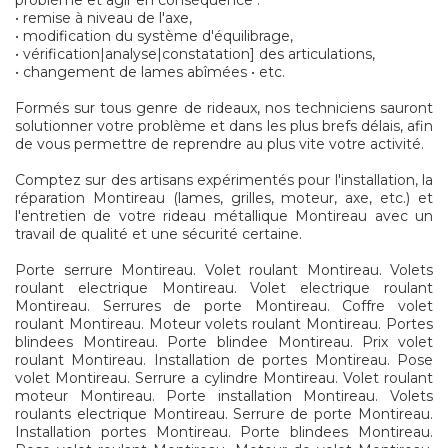
problème et agir en conséquence :
• remise à niveau de l'axe,
• modification du système d'équilibrage,
• vérification|analyse|constatation] des articulations,
• changement de lames abîmées • etc.
Formés sur tous genre de rideaux, nos techniciens sauront
solutionner votre problème et dans les plus brefs délais, afin
de vous permettre de reprendre au plus vite votre activité.
Comptez sur des artisans expérimentés pour l'installation, la
réparation Montireau (lames, grilles, moteur, axe, etc.) et
l'entretien de votre rideau métallique Montireau avec un
travail de qualité et une sécurité certaine.
Porte serrure Montireau. Volet roulant Montireau. Volets
roulant electrique Montireau. Volet electrique roulant
Montireau. Serrures de porte Montireau. Coffre volet
roulant Montireau. Moteur volets roulant Montireau. Portes
blindees Montireau. Porte blindee Montireau. Prix volet
roulant Montireau. Installation de portes Montireau. Pose
volet Montireau. Serrure a cylindre Montireau. Volet roulant
moteur Montireau. Porte installation Montireau. Volets
roulants electrique Montireau. Serrure de porte Montireau.
Installation portes Montireau. Porte blindees Montireau.