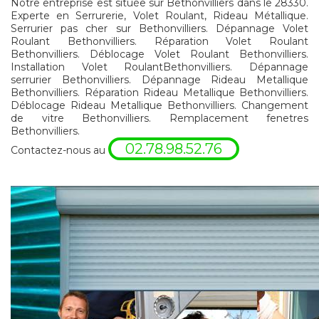
Notre entreprise est située sur Bethonvilliers dans le 28330.
Experte en Serrurerie, Volet Roulant, Rideau Métallique.
Serrurier pas cher sur Bethonvilliers. Dépannage Volet
Roulant Bethonvilliers. Réparation Volet Roulant
Bethonvilliers. Déblocage Volet Roulant Bethonvilliers.
Installation Volet RoulantBethonvilliers. Dépannage
serrurier Bethonvilliers. Dépannage Rideau Metallique
Bethonvilliers. Réparation Rideau Metallique Bethonvilliers.
Déblocage Rideau Metallique Bethonvilliers. Changement
de vitre Bethonvilliers. Remplacement fenetres
Bethonvilliers.
02.78.98.52.76
Contactez-nous au