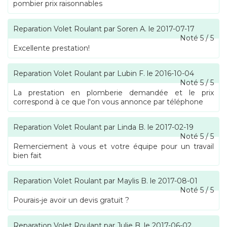
pombier prix raisonnables
Reparation Volet Roulant
par
Soren A.
le
2017-07-17
Noté
5
/
5
Excellente prestation!
Reparation Volet Roulant
par
Lubin F.
le
2016-10-04
Noté
5
/
5
La prestation en plomberie demandée et le prix
correspond à ce que l'on vous annonce par téléphone
Reparation Volet Roulant
par
Linda B.
le
2017-02-19
Noté
5
/
5
Remerciement à vous et votre équipe pour un travail
bien fait
Reparation Volet Roulant
par
Maylis B.
le
2017-08-01
Noté
5
/
5
Pourais-je avoir un devis gratuit ?
Reparation Volet Roulant
par
Julie B.
le
2017-06-02