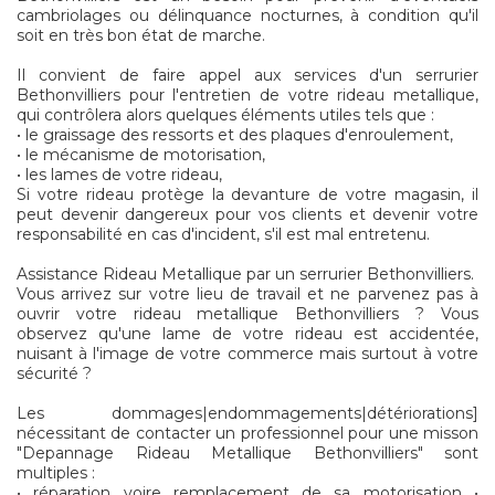
cambriolages ou délinquance nocturnes, à condition qu'il
soit en très bon état de marche.
Il convient de faire appel aux services d'un serrurier
Bethonvilliers pour l'entretien de votre rideau metallique,
qui contrôlera alors quelques éléments utiles tels que :
• le graissage des ressorts et des plaques d'enroulement,
• le mécanisme de motorisation,
• les lames de votre rideau,
Si votre rideau protège la devanture de votre magasin, il
peut devenir dangereux pour vos clients et devenir votre
responsabilité en cas d'incident, s'il est mal entretenu.
Assistance Rideau Metallique par un serrurier Bethonvilliers.
Vous arrivez sur votre lieu de travail et ne parvenez pas à
ouvrir votre rideau metallique Bethonvilliers ? Vous
observez qu'une lame de votre rideau est accidentée,
nuisant à l'image de votre commerce mais surtout à votre
sécurité ?
Les dommages|endommagements|détériorations]
nécessitant de contacter un professionnel pour une misson
"Depannage Rideau Metallique Bethonvilliers" sont
multiples :
• réparation voire remplacement de sa motorisation •