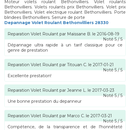
Moteur volets roulant Bethonvilliers. Volet roulants
Bethonvilliers. Volets roulants prix Bethonvilliers. Volet prix
Bethonvilliers. Volet electrique roulant Bethonvilliers. Porte
blindees Bethonvilliers. Serrure de porte
Depannage Volet Roulant Bethonvilliers 28330
Reparation Volet Roulant
par
Maïssane B.
le
2016-08-19
Noté
5
/
5
Dépannage ultra rapide à un tarif classique pour ce
genre de prestation
Reparation Volet Roulant
par
Titouan C.
le
2017-01-21
Noté
5
/
5
Excellente prestation!
Reparation Volet Roulant
par
Jeanne L.
le
2017-03-23
Noté
5
/
5
Une bonne prestation du depanneur
Reparation Volet Roulant
par
Marco C.
le
2017-03-21
Noté
5
/
5
Compétence, de la transparence et de l'honnêteté