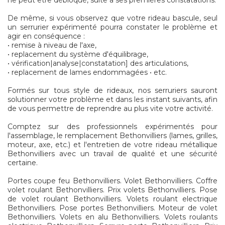
ne peut être débloqué, suite à ses premières constatations.
De même, si vous observez que votre rideau bascule, seul
un serrurier expérimenté pourra constater le problème et
agir en conséquence :
• remise à niveau de l'axe,
• replacement du système d'équilibrage,
• vérification|analyse|constatation] des articulations,
• replacement de lames endommagées • etc.
Formés sur tous style de rideaux, nos serruriers sauront
solutionner votre problème et dans les instant suivants, afin
de vous permettre de reprendre au plus vite votre activité.
Comptez sur des professionnels expérimentés pour
l'assemblage, le remplacement Bethonvilliers (lames, grilles,
moteur, axe, etc.) et l'entretien de votre rideau métallique
Bethonvilliers avec un travail de qualité et une sécurité
certaine.
Portes coupe feu Bethonvilliers. Volet Bethonvilliers. Coffre
volet roulant Bethonvilliers. Prix volets Bethonvilliers. Pose
de volet roulant Bethonvilliers. Volets roulant electrique
Bethonvilliers. Pose portes Bethonvilliers. Moteur de volet
Bethonvilliers. Volets en alu Bethonvilliers. Volets roulants