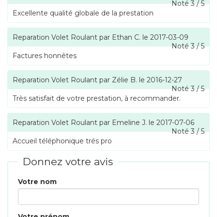
Noté
3
/
5
Excellente qualité globale de la prestation
Reparation Volet Roulant
par
Ethan C.
le
2017-03-09
Noté
3
/
5
Factures honnêtes
Reparation Volet Roulant
par
Zélie B.
le
2016-12-27
Noté
3
/
5
Très satisfait de votre prestation, à recommander.
Reparation Volet Roulant
par
Emeline J.
le
2017-07-06
Noté
3
/
5
Accueil téléphonique trés pro
Donnez votre avis
Votre nom
Votre prénom