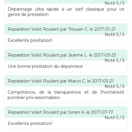
Noté
5
/
5
Dépannage ultra rapide à un tarif classique pour ce
genre de prestation
Reparation Volet Roulant
par
Titouan C.
le
2017-01-21
Noté
5
/
5
Excellente prestation!
Reparation Volet Roulant
par
Jeanne L.
le
2017-03-23
Noté
5
/
5
Une bonne prestation du depanneur
Reparation Volet Roulant
par
Marco C.
le
2017-03-21
Noté
5
/
5
Compétence, de la transparence et de l'honnêteté
pombier prix raisonnables
Reparation Volet Roulant
par
Soren A.
le
2017-07-17
Noté
5
/
5
Excellente prestation!