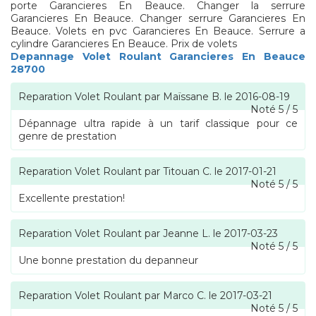
porte Garancieres En Beauce. Changer la serrure
Garancieres En Beauce. Changer serrure Garancieres En
Beauce. Volets en pvc Garancieres En Beauce. Serrure a
cylindre Garancieres En Beauce. Prix de volets
Depannage Volet Roulant Garancieres En Beauce
28700
Reparation Volet Roulant
par
Maïssane B.
le
2016-08-19
Noté
5
/
5
Dépannage ultra rapide à un tarif classique pour ce
genre de prestation
Reparation Volet Roulant
par
Titouan C.
le
2017-01-21
Noté
5
/
5
Excellente prestation!
Reparation Volet Roulant
par
Jeanne L.
le
2017-03-23
Noté
5
/
5
Une bonne prestation du depanneur
Reparation Volet Roulant
par
Marco C.
le
2017-03-21
Noté
5
/
5