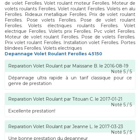
de volet Ferolles. Volet roulant moteur Ferolles. Moteur de
volets roulants Ferolles. Volet roulant Ferolles. Volets en alu
Ferolles. Rideaux metallique Ferolles. Prix de volet roulant
Ferolles. Pose volets Ferolles. Pose de volet roulant
Ferolles. Volets électriques roulants Ferolles. Volet
electrique Ferolles. Volets prix Ferolles. Pvc volet Ferolles.
Moteur de volet roulant Ferolles. Pose de volets Ferolles.
Prix volet roulant Ferolles. Installation volet Ferolles. Portes
blindees Ferolles. Volets electriques
Depannage Volet Roulant Ferolles 45150
Reparation Volet Roulant
par
Maïssane B.
le
2016-08-19
Noté
5
/
5
Dépannage ultra rapide à un tarif classique pour ce
genre de prestation
Reparation Volet Roulant
par
Titouan C.
le
2017-01-21
Noté
5
/
5
Excellente prestation!
Reparation Volet Roulant
par
Jeanne L.
le
2017-03-23
Noté
5
/
5
Une bonne prestation du depanneur