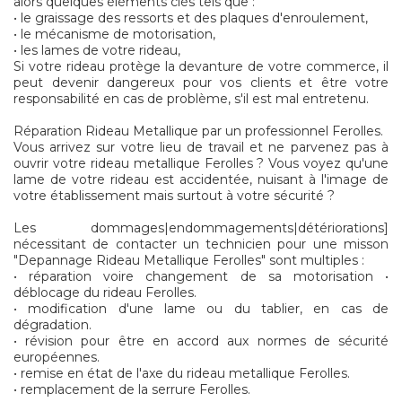
alors quelques éléments clés tels que :
• le graissage des ressorts et des plaques d'enroulement,
• le mécanisme de motorisation,
• les lames de votre rideau,
Si votre rideau protège la devanture de votre commerce, il
peut devenir dangereux pour vos clients et être votre
responsabilité en cas de problème, s'il est mal entretenu.
Réparation Rideau Metallique par un professionnel Ferolles.
Vous arrivez sur votre lieu de travail et ne parvenez pas à
ouvrir votre rideau metallique Ferolles ? Vous voyez qu'une
lame de votre rideau est accidentée, nuisant à l'image de
votre établissement mais surtout à votre sécurité ?
Les dommages|endommagements|détériorations]
nécessitant de contacter un technicien pour une misson
"Depannage Rideau Metallique Ferolles" sont multiples :
• réparation voire changement de sa motorisation •
déblocage du rideau Ferolles.
• modification d'une lame ou du tablier, en cas de
dégradation.
• révision pour être en accord aux normes de sécurité
européennes.
• remise en état de l'axe du rideau metallique Ferolles.
• remplacement de la serrure Ferolles.