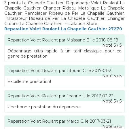
3 points La Chapelle Gauthier. Depannage Volet Roulant La
Chapelle Gauthier. Changer Rideau Metallique La Chapelle
Gauthier. Remplacer Rideau de Fer La Chapelle Gauthier.
Installateur Rideau de Fer La Chapelle Gauthier. Changer
Groom La Chapelle Gauthier. Installation Store
Reparation Volet Roulant La Chapelle Gauthier 27270
Reparation Volet Roulant
par
Maïssane B.
le
2016-08-19
Noté
5
/
5
Dépannage ultra rapide à un tarif classique pour ce
genre de prestation
Reparation Volet Roulant
par
Titouan C.
le
2017-01-21
Noté
5
/
5
Excellente prestation!
Reparation Volet Roulant
par
Jeanne L.
le
2017-03-23
Noté
5
/
5
Une bonne prestation du depanneur
Reparation Volet Roulant
par
Marco C.
le
2017-03-21
Noté
5
/
5