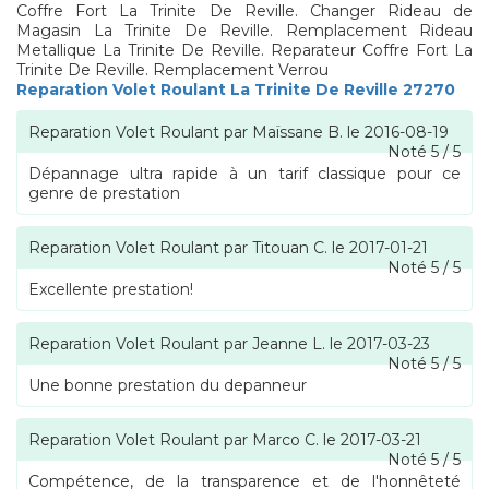
Coffre Fort La Trinite De Reville. Changer Rideau de
Magasin La Trinite De Reville. Remplacement Rideau
Metallique La Trinite De Reville. Reparateur Coffre Fort La
Trinite De Reville. Remplacement Verrou
Reparation Volet Roulant La Trinite De Reville 27270
Reparation Volet Roulant
par
Maïssane B.
le
2016-08-19
Noté
5
/
5
Dépannage ultra rapide à un tarif classique pour ce
genre de prestation
Reparation Volet Roulant
par
Titouan C.
le
2017-01-21
Noté
5
/
5
Excellente prestation!
Reparation Volet Roulant
par
Jeanne L.
le
2017-03-23
Noté
5
/
5
Une bonne prestation du depanneur
Reparation Volet Roulant
par
Marco C.
le
2017-03-21
Noté
5
/
5
Compétence, de la transparence et de l'honnêteté