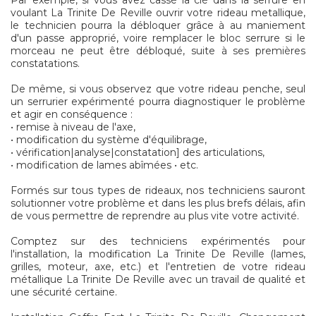
Par exemple, si vous avez cassé la clé dans la serrure en
voulant La Trinite De Reville ouvrir votre rideau metallique,
le technicien pourra la débloquer grâce à au maniement
d'un passe approprié, voire remplacer le bloc serrure si le
morceau ne peut être débloqué, suite à ses premières
constatations.
De même, si vous observez que votre rideau penche, seul
un serrurier expérimenté pourra diagnostiquer le problème
et agir en conséquence :
• remise à niveau de l'axe,
• modification du système d'équilibrage,
• vérification|analyse|constatation] des articulations,
• modification de lames abîmées • etc.
Formés sur tous types de rideaux, nos techniciens sauront
solutionner votre problème et dans les plus brefs délais, afin
de vous permettre de reprendre au plus vite votre activité.
Comptez sur des techniciens expérimentés pour
l'installation, la modification La Trinite De Reville (lames,
grilles, moteur, axe, etc.) et l'entretien de votre rideau
métallique La Trinite De Reville avec un travail de qualité et
une sécurité certaine.