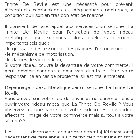
Trinite De Reville est une nécessité pour prévenir
d'éventuels cambriolages ou dégradations nocturnes, à
condition qu'il soit en très bon état de marche.
Il convient de faire appel aux services d'un serrurier La
Trinite De Reville pour l'entretien de votre rideau
metallique, qui examinera alors quelques éléments
importants tels que :
• le graissage des ressorts et des plaques d'enroulement,
• le mécanisme de motorisation,
• les lames de votre rideau,
Si votre rideau couvre la devanture de votre commerce, il
peut devenir dangereux pour vos clients et être votre
responsabilité en cas de problème, s'il est mal entretenu.
Depannage Rideau Metallique par un serrurier La Trinite De
Reville.
Vous arrivez sur votre lieu de travail et ne parvenez pas à
ouvrir votre rideau metallique La Trinite De Reville ? Vous
observez qu'une lame de votre rideau est dégradée,
affectant l'image de votre commerce mais surtout à votre
sécurité ?
Les dommages|endommagements|détériorations]
nécessitant de faire appel à un technicien pour une misson