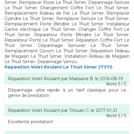
Simer. Remplacer Store Le Thuit Simer. Depannage Serrure
Le Thuit Simer. Changement Coffre Fort Le Thuit Simer.
Remplacement Rideau de Fer Le Thuit Simer. Remplacer
Cylindre Le Thuit Simer. Remplacer Serrure Le Thuit Simer.
Remplacement Porte Blindée Le Thuit Simer. Installateur
Gache electrique Le Thuit Simer. Changer Coffre Fort Le
Thuit Simer. Reparateur Porte Blindée Le Thuit Simer.
Reparateur Porte Le Thuit Simer. Réparation Coffre Fort Le
Thuit Simer. Depannage Serrurier Le Thuit Simer.
Remplacement Groom Le Thuit Simer. Réparation Rideau
de Magasin Le Thuit Simer. Installation Rideau de Magasin
Le Thuit Simer. Depannage Verrou
Reparation Volet Roulant Le Thuit Simer 27370
Reparation Volet Roulant
par
Maïssane B.
le
2016-08-19
Noté
5
/
5
Dépannage ultra rapide à un tarif classique pour ce
genre de prestation
Reparation Volet Roulant
par
Titouan C.
le
2017-01-21
Noté
5
/
5
Excellente prestation!