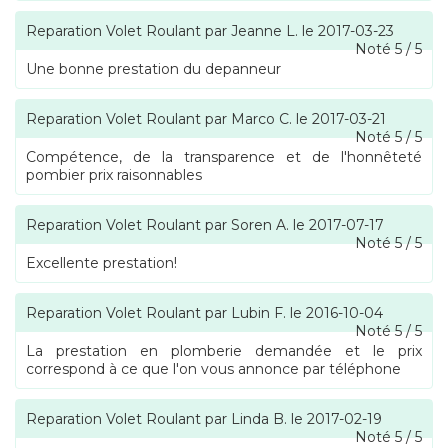
Reparation Volet Roulant
par
Jeanne L.
le
2017-03-23
Noté
5
/
5
Une bonne prestation du depanneur
Reparation Volet Roulant
par
Marco C.
le
2017-03-21
Noté
5
/
5
Compétence, de la transparence et de l'honnêteté
pombier prix raisonnables
Reparation Volet Roulant
par
Soren A.
le
2017-07-17
Noté
5
/
5
Excellente prestation!
Reparation Volet Roulant
par
Lubin F.
le
2016-10-04
Noté
5
/
5
La prestation en plomberie demandée et le prix
correspond à ce que l'on vous annonce par téléphone
Reparation Volet Roulant
par
Linda B.
le
2017-02-19
Noté
5
/
5