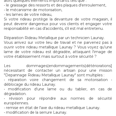
alors quelques éléments importants tels que :
• le graissage des ressorts et des plaques d'enroulement,
• le mécanisme de motorisation,
• les lames de votre rideau,
Si votre rideau protège la devanture de votre magasin, il
peut devenir dangereux pour vos clients et engager votre
responsabilité en cas d'accidents, s'il est mal entretenu.
Réparation Rideau Metallique par un technicien Launay.
Vous arrivez sur votre lieu de travail et ne parvenez pas à
ouvrir votre rideau metallique Launay ? Vous voyez qu'une
lame de votre rideau est dégradée, attaquant l'image de
votre établissement mais surtout à votre sécurité ?
Les dommages|endommagements|détériorations]
nécessitant de contacter un artisan pour une misson
"Depannage Rideau Metallique Launay" sont multiples :
• réparation voire changement de sa motorisation •
déblocage du rideau Launay.
• modification d'une lame ou du tablier, en cas de
dégradation.
• révision pour répondre aux normes de sécurité
européennes.
• remise en état de l'axe du rideau metallique Launay.
• modification de la serrure Launay.