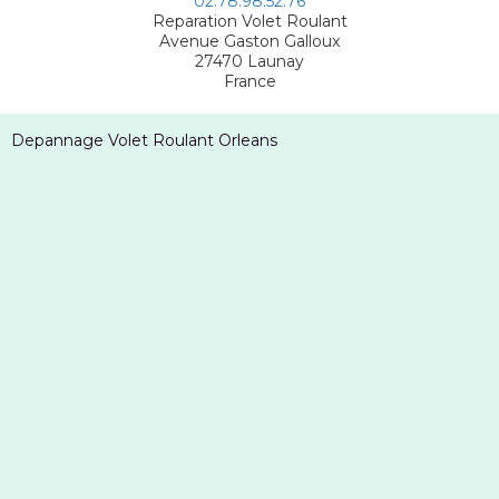
02.78.98.52.76
Reparation Volet Roulant
Avenue Gaston Galloux
27470
Launay
France
Depannage Volet Roulant Orleans