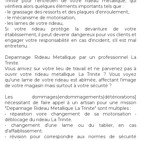
Trinite pour l'entretien de votre rideau metallique, qui
vérifiera alors quelques éléments importants tels que :
• le graissage des ressorts et des plaques d'enroulement,
• le mécanisme de motorisation,
• les lames de votre rideau,
Si votre rideau protège la devanture de votre
établissement, il peut devenir dangereux pour vos clients et
engager votre responsabilité en cas d'incident, s'il est mal
entretenu.
Depannage Rideau Metallique par un professionnel La
Trinite.
Vous arrivez sur votre lieu de travail et ne parvenez pas à
ouvrir votre rideau metallique La Trinite ? Vous voyez
qu'une lame de votre rideau est abîmée, affectant l'image
de votre magasin mais surtout à votre sécurité ?
Les dommages|endommagements|détériorations]
nécessitant de faire appel à un artisan pour une misson
"Depannage Rideau Metallique La Trinite" sont multiples :
• réparation voire changement de sa motorisation •
déblocage du rideau La Trinite.
• changement d'une lame ou du tablier, en cas
d'affaiblissement.
• révision pour correspondre aux normes de sécurité