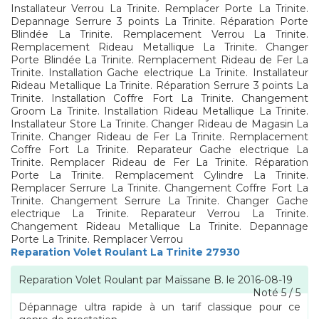
Installateur Verrou La Trinite. Remplacer Porte La Trinite.
Depannage Serrure 3 points La Trinite. Réparation Porte
Blindée La Trinite. Remplacement Verrou La Trinite.
Remplacement Rideau Metallique La Trinite. Changer
Porte Blindée La Trinite. Remplacement Rideau de Fer La
Trinite. Installation Gache electrique La Trinite. Installateur
Rideau Metallique La Trinite. Réparation Serrure 3 points La
Trinite. Installation Coffre Fort La Trinite. Changement
Groom La Trinite. Installation Rideau Metallique La Trinite.
Installateur Store La Trinite. Changer Rideau de Magasin La
Trinite. Changer Rideau de Fer La Trinite. Remplacement
Coffre Fort La Trinite. Reparateur Gache electrique La
Trinite. Remplacer Rideau de Fer La Trinite. Réparation
Porte La Trinite. Remplacement Cylindre La Trinite.
Remplacer Serrure La Trinite. Changement Coffre Fort La
Trinite. Changement Serrure La Trinite. Changer Gache
electrique La Trinite. Reparateur Verrou La Trinite.
Changement Rideau Metallique La Trinite. Depannage
Porte La Trinite. Remplacer Verrou
Reparation Volet Roulant La Trinite 27930
Reparation Volet Roulant
par
Maïssane B.
le
2016-08-19
Noté
5
/
5
Dépannage ultra rapide à un tarif classique pour ce