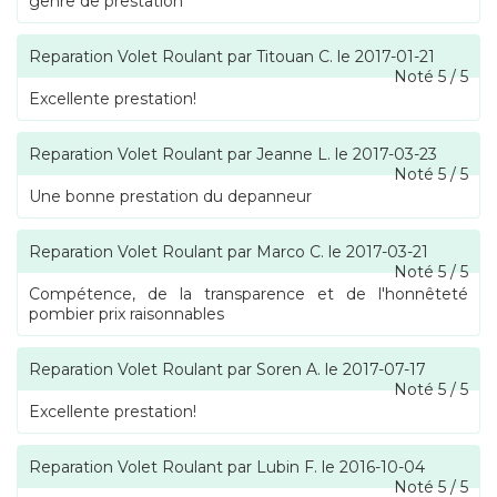
genre de prestation
Reparation Volet Roulant
par
Titouan C.
le
2017-01-21
Noté
5
/
5
Excellente prestation!
Reparation Volet Roulant
par
Jeanne L.
le
2017-03-23
Noté
5
/
5
Une bonne prestation du depanneur
Reparation Volet Roulant
par
Marco C.
le
2017-03-21
Noté
5
/
5
Compétence, de la transparence et de l'honnêteté
pombier prix raisonnables
Reparation Volet Roulant
par
Soren A.
le
2017-07-17
Noté
5
/
5
Excellente prestation!
Reparation Volet Roulant
par
Lubin F.
le
2016-10-04
Noté
5
/
5