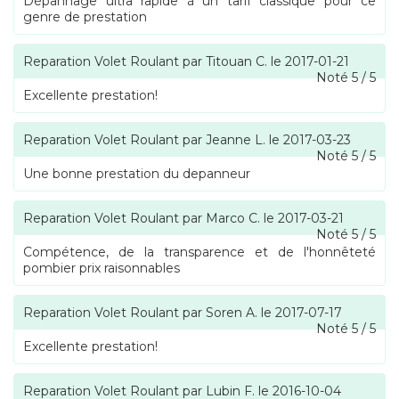
Dépannage ultra rapide à un tarif classique pour ce
genre de prestation
Reparation Volet Roulant
par
Titouan C.
le
2017-01-21
Noté
5
/
5
Excellente prestation!
Reparation Volet Roulant
par
Jeanne L.
le
2017-03-23
Noté
5
/
5
Une bonne prestation du depanneur
Reparation Volet Roulant
par
Marco C.
le
2017-03-21
Noté
5
/
5
Compétence, de la transparence et de l'honnêteté
pombier prix raisonnables
Reparation Volet Roulant
par
Soren A.
le
2017-07-17
Noté
5
/
5
Excellente prestation!
Reparation Volet Roulant
par
Lubin F.
le
2016-10-04