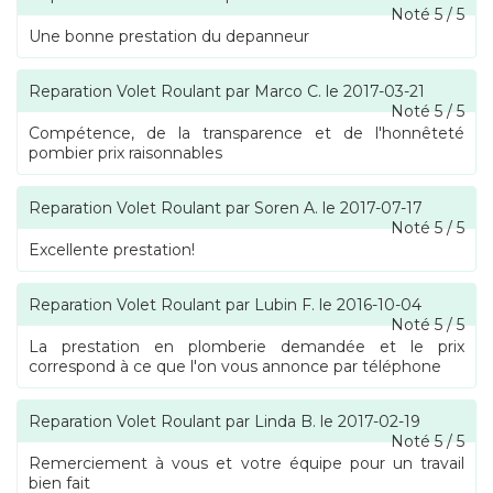
Noté
5
/
5
Une bonne prestation du depanneur
Reparation Volet Roulant
par
Marco C.
le
2017-03-21
Noté
5
/
5
Compétence, de la transparence et de l'honnêteté
pombier prix raisonnables
Reparation Volet Roulant
par
Soren A.
le
2017-07-17
Noté
5
/
5
Excellente prestation!
Reparation Volet Roulant
par
Lubin F.
le
2016-10-04
Noté
5
/
5
La prestation en plomberie demandée et le prix
correspond à ce que l'on vous annonce par téléphone
Reparation Volet Roulant
par
Linda B.
le
2017-02-19
Noté
5
/
5
Remerciement à vous et votre équipe pour un travail
bien fait