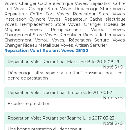
Voves. Changer Gache electrique Voves. Réparation Coffre
Fort Voves. Changer Store Voves. Depannage Store Voves.
Reparateur Coffre Fort Voves. Reparateur Store Voves.
Installation Cylindre Voves. Reparateur Gache electrique
Voves. Remplacement Store Voves. Changer Rideau de
Magasin Voves. Remplacement Verrou Voves.
Changement Store Voves. Remplacer Rideau de Fer Voves.
Changement Verrou Voves. Réparation Serrure Voves.
Changer Rideau Metallique Voves. Artisan Serrurier
Reparation Volet Roulant Voves 28150
Reparation Volet Roulant
par
Maïssane B.
le
2016-08-19
Noté
5
/
5
Dépannage ultra rapide à un tarif classique pour ce
genre de prestation
Reparation Volet Roulant
par
Titouan C.
le
2017-01-21
Noté
5
/
5
Excellente prestation!
Reparation Volet Roulant
par
Jeanne L.
le
2017-03-23
Noté
5
/
5
Une bonne prestation du depanneur