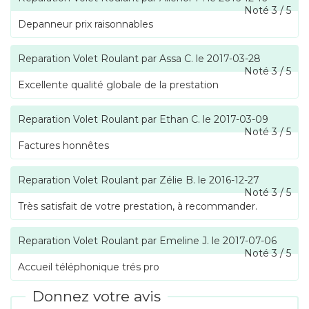
Noté
3
/
5
Depanneur prix raisonnables
Reparation Volet Roulant
par
Assa C.
le
2017-03-28
Noté
3
/
5
Excellente qualité globale de la prestation
Reparation Volet Roulant
par
Ethan C.
le
2017-03-09
Noté
3
/
5
Factures honnêtes
Reparation Volet Roulant
par
Zélie B.
le
2016-12-27
Noté
3
/
5
Très satisfait de votre prestation, à recommander.
Reparation Volet Roulant
par
Emeline J.
le
2017-07-06
Noté
3
/
5
Accueil téléphonique trés pro
Donnez votre avis