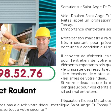
Serrurier sur Saint Ange Et T
Volet Roulant Saint Ange Et 
Faites appel un profession
Torcay.
L'importance d'entretenir so
Protéger son magasin à l'aid
très important pour préve
nocturnes, à condition qu'il 
Il convient de d'obtenir les
pour l'entretien de votre 
éléments importants tels que
• le graissage des ressorts e
• le mécanisme de motorisat
• les lames de votre rideau,
Si votre rideau assure la
dangereux pour vos clients e
s'il est mal entretenu.
Réparation Rideau Metallique
venez pas à ouvrir votre rideau metallique Saint Ange Et Torca
 surtout à votre sécurité ?