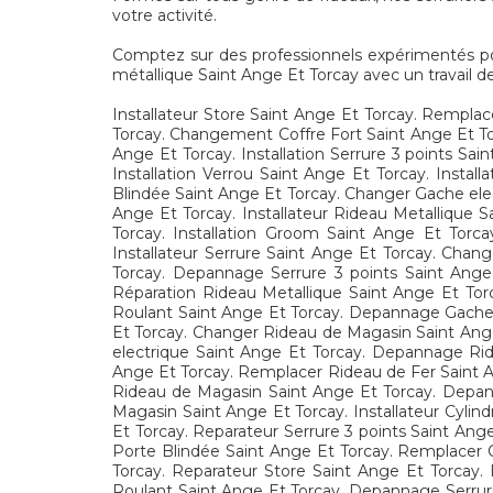
votre activité.
Comptez sur des professionnels expérimentés pour l
métallique Saint Ange Et Torcay avec un travail de
Installateur Store Saint Ange Et Torcay. Rempla
Torcay. Changement Coffre Fort Saint Ange Et Torc
Ange Et Torcay. Installation Serrure 3 points S
Installation Verrou Saint Ange Et Torcay. Insta
Blindée Saint Ange Et Torcay. Changer Gache elec
Ange Et Torcay. Installateur Rideau Metallique
Torcay. Installation Groom Saint Ange Et Torca
Installateur Serrure Saint Ange Et Torcay. Chang
Torcay. Depannage Serrure 3 points Saint Ange 
Réparation Rideau Metallique Saint Ange Et Tor
Roulant Saint Ange Et Torcay. Depannage Gache e
Et Torcay. Changer Rideau de Magasin Saint Ange
electrique Saint Ange Et Torcay. Depannage Rid
Ange Et Torcay. Remplacer Rideau de Fer Saint A
Rideau de Magasin Saint Ange Et Torcay. Depan
Magasin Saint Ange Et Torcay. Installateur Cyli
Et Torcay. Reparateur Serrure 3 points Saint An
Porte Blindée Saint Ange Et Torcay. Remplacer C
Torcay. Reparateur Store Saint Ange Et Torcay.
Roulant Saint Ange Et Torcay. Depannage Serruri