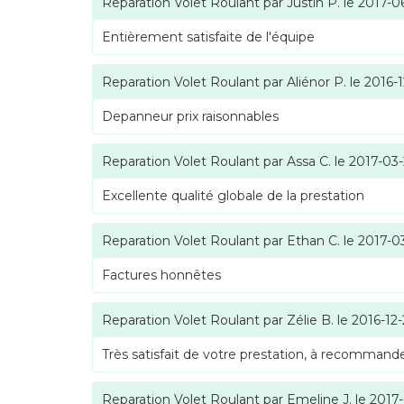
Reparation Volet Roulant
par
Justin P.
le
2017-0
Entièrement satisfaite de l'équipe
Reparation Volet Roulant
par
Aliénor P.
le
2016-1
Depanneur prix raisonnables
Reparation Volet Roulant
par
Assa C.
le
2017-03
Excellente qualité globale de la prestation
Reparation Volet Roulant
par
Ethan C.
le
2017-0
Factures honnêtes
Reparation Volet Roulant
par
Zélie B.
le
2016-12
Très satisfait de votre prestation, à recommande
Reparation Volet Roulant
par
Emeline J.
le
2017