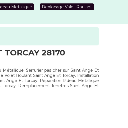
deau Metallique
Deblocage Volet Roulant
 TORCAY 28170
 Métallique. Serrurier pas cher sur Saint Ange Et
 Volet Roulant Saint Ange Et Torcay. Installation
int Ange Et Torcay. Réparation Rideau Metallique
Et Torcay. Remplacement fenetres Saint Ange Et