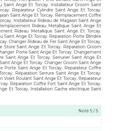
 Saint Ange Et Torcay. Installateur Groom Saint
ay. Reparateur Cylindre Saint Ange Et Torcay.
agasin Saint Ange Et Torcay. Remplacement Coffre
orcay. Installateur Rideau de Magasin Saint Ange
 Remplacement Rideau Metallique Saint Ange Et
ement Rideau Metallique Saint Ange Et Torcay.
 Saint Ange Et Torcay. Réparation Porte Blindée
orcay. Changer Rideau de Fer Saint Ange Et Torcay.
 Store Saint Ange Et Torcay. Réparation Groom
. Changer Porte Saint Ange Et Torcay. Changement
re Saint Ange Et Torcay. Serrurier Saint Ange Et
t Saint Ange Et Torcay. Changer Groom Saint Ange
e Porte Saint Ange Et Torcay. Reparateur Coffre
orcay. Réparation Serrure Saint Ange Et Torcay.
n Volet Roulant Saint Ange Et Torcay. Reparateur
ay. Réparation Coffre Fort Saint Ange Et Torcay.
e Et Torcay. Installation Gache electrique Saint
Noté
5
/
5