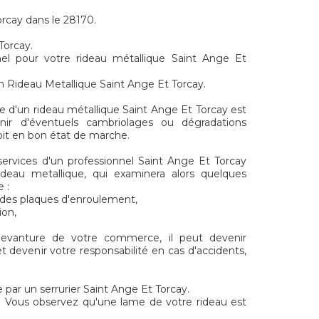
orcay dans le 28170.
Torcay.
nel pour votre rideau métallique Saint Ange Et
n Rideau Metallique Saint Ange Et Torcay.
e d'un rideau métallique Saint Ange Et Torcay est
nir d'éventuels cambriolages ou dégradations
soit en bon état de marche.
 services d'un professionnel Saint Ange Et Torcay
rideau metallique, qui examinera alors quelques
 :
t des plaques d'enroulement,
ion,
 devanture de votre commerce, il peut devenir
t devenir votre responsabilité en cas d'accidents,
 par un serrurier Saint Ange Et Torcay.
y ? Vous observez qu'une lame de votre rideau est