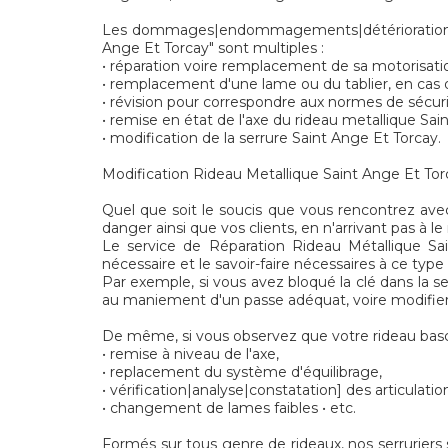
Les dommages|endommagements|détériorations] 
Ange Et Torcay" sont multiples :
• réparation voire remplacement de sa motorisati
• remplacement d'une lame ou du tablier, en cas d
• révision pour correspondre aux normes de sécu
• remise en état de l'axe du rideau metallique Sai
• modification de la serrure Saint Ange Et Torcay.
Modification Rideau Metallique Saint Ange Et Torca
Quel que soit le soucis que vous rencontrez avec
danger ainsi que vos clients, en n'arrivant pas à le
Le service de Réparation Rideau Métallique Sa
nécessaire et le savoir-faire nécessaires à ce type
Par exemple, si vous avez bloqué la clé dans la s
au maniement d'un passe adéquat, voire modifier l
De même, si vous observez que votre rideau bascu
• remise à niveau de l'axe,
• replacement du système d'équilibrage,
• vérification|analyse|constatation] des articulatio
• changement de lames faibles • etc.
Formés sur tous genre de rideaux, nos serruriers 