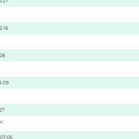
6-27
2-16
-28
3-09
-27
r.
-07-06