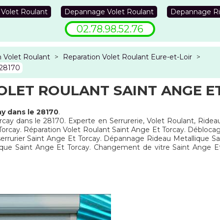
 Volet Roulant
Depannage Volet Roulant
Depannage Ri
02.78.98.52.76
 Volet Roulant
>
Reparation Volet Roulant Eure-et-Loir
>
 28170
OLET ROULANT SAINT ANGE ET
ay dans le 28170
.
rcay dans le 28170. Experte en Serrurerie, Volet Roulant, Rideau
rcay. Réparation Volet Roulant Saint Ange Et Torcay. Déblocage
rrurier Saint Ange Et Torcay. Dépannage Rideau Metallique Sa
ique Saint Ange Et Torcay. Changement de vitre Saint Ange 