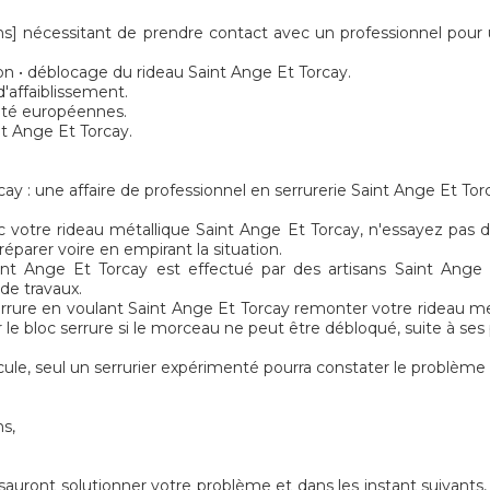
nécessitant de prendre contact avec un professionnel pour 
on • déblocage du rideau Saint Ange Et Torcay.
'affaiblissement.
rité européennes.
nt Ange Et Torcay.
y : une affaire de professionnel en serrurerie Saint Ange Et Tor
 votre rideau métallique Saint Ange Et Torcay, n'essayez pas de
 réparer voire en empirant la situation.
int Ange Et Torcay est effectué par des artisans Saint Ange 
 de travaux.
errure en voulant Saint Ange Et Torcay remonter votre rideau meta
e bloc serrure si le morceau ne peut être débloqué, suite à ses
le, seul un serrurier expérimenté pourra constater le problème
ns,
sauront solutionner votre problème et dans les instant suivants