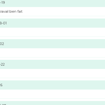
-19
vail bien fait
8-01
-02
-22
26