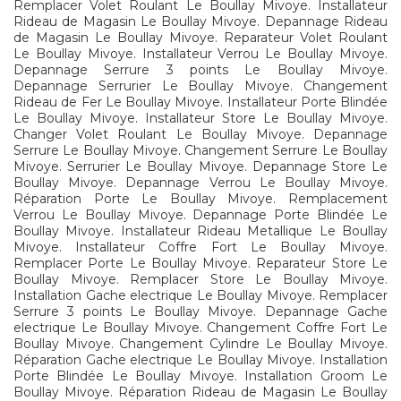
Remplacer Volet Roulant Le Boullay Mivoye. Installateur
Rideau de Magasin Le Boullay Mivoye. Depannage Rideau
de Magasin Le Boullay Mivoye. Reparateur Volet Roulant
Le Boullay Mivoye. Installateur Verrou Le Boullay Mivoye.
Depannage Serrure 3 points Le Boullay Mivoye.
Depannage Serrurier Le Boullay Mivoye. Changement
Rideau de Fer Le Boullay Mivoye. Installateur Porte Blindée
Le Boullay Mivoye. Installateur Store Le Boullay Mivoye.
Changer Volet Roulant Le Boullay Mivoye. Depannage
Serrure Le Boullay Mivoye. Changement Serrure Le Boullay
Mivoye. Serrurier Le Boullay Mivoye. Depannage Store Le
Boullay Mivoye. Depannage Verrou Le Boullay Mivoye.
Réparation Porte Le Boullay Mivoye. Remplacement
Verrou Le Boullay Mivoye. Depannage Porte Blindée Le
Boullay Mivoye. Installateur Rideau Metallique Le Boullay
Mivoye. Installateur Coffre Fort Le Boullay Mivoye.
Remplacer Porte Le Boullay Mivoye. Reparateur Store Le
Boullay Mivoye. Remplacer Store Le Boullay Mivoye.
Installation Gache electrique Le Boullay Mivoye. Remplacer
Serrure 3 points Le Boullay Mivoye. Depannage Gache
electrique Le Boullay Mivoye. Changement Coffre Fort Le
Boullay Mivoye. Changement Cylindre Le Boullay Mivoye.
Réparation Gache electrique Le Boullay Mivoye. Installation
Porte Blindée Le Boullay Mivoye. Installation Groom Le
Boullay Mivoye. Réparation Rideau de Magasin Le Boullay