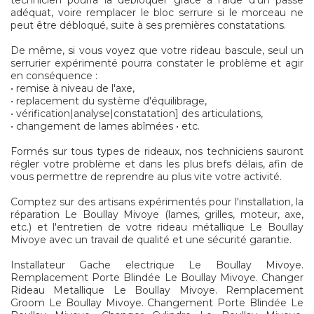
technicien pourra la débloquer grâce à l'aide d'un passe
adéquat, voire remplacer le bloc serrure si le morceau ne
peut être débloqué, suite à ses premières constatations.
De même, si vous voyez que votre rideau bascule, seul un
serrurier expérimenté pourra constater le problème et agir
en conséquence :
• remise à niveau de l'axe,
• replacement du système d'équilibrage,
• vérification|analyse|constatation] des articulations,
• changement de lames abîmées • etc.
Formés sur tous types de rideaux, nos techniciens sauront
régler votre problème et dans les plus brefs délais, afin de
vous permettre de reprendre au plus vite votre activité.
Comptez sur des artisans expérimentés pour l'installation, la
réparation Le Boullay Mivoye (lames, grilles, moteur, axe,
etc.) et l'entretien de votre rideau métallique Le Boullay
Mivoye avec un travail de qualité et une sécurité garantie.
Installateur Gache electrique Le Boullay Mivoye.
Remplacement Porte Blindée Le Boullay Mivoye. Changer
Rideau Metallique Le Boullay Mivoye. Remplacement
Groom Le Boullay Mivoye. Changement Porte Blindée Le