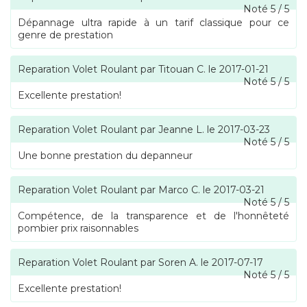
Noté
5
/
5
Dépannage ultra rapide à un tarif classique pour ce
genre de prestation
Reparation Volet Roulant
par
Titouan C.
le
2017-01-21
Noté
5
/
5
Excellente prestation!
Reparation Volet Roulant
par
Jeanne L.
le
2017-03-23
Noté
5
/
5
Une bonne prestation du depanneur
Reparation Volet Roulant
par
Marco C.
le
2017-03-21
Noté
5
/
5
Compétence, de la transparence et de l'honnêteté
pombier prix raisonnables
Reparation Volet Roulant
par
Soren A.
le
2017-07-17
Noté
5
/
5
Excellente prestation!