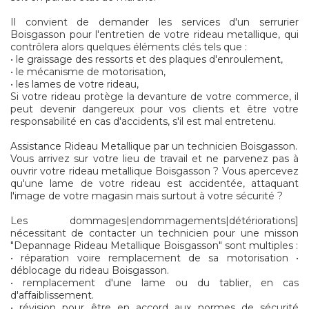
Il convient de demander les services d'un serrurier
Boisgasson pour l'entretien de votre rideau metallique, qui
contrôlera alors quelques éléments clés tels que :
• le graissage des ressorts et des plaques d'enroulement,
• le mécanisme de motorisation,
• les lames de votre rideau,
Si votre rideau protège la devanture de votre commerce, il
peut devenir dangereux pour vos clients et être votre
responsabilité en cas d'accidents, s'il est mal entretenu.
Assistance Rideau Metallique par un technicien Boisgasson.
Vous arrivez sur votre lieu de travail et ne parvenez pas à
ouvrir votre rideau metallique Boisgasson ? Vous apercevez
qu'une lame de votre rideau est accidentée, attaquant
l'image de votre magasin mais surtout à votre sécurité ?
Les dommages|endommagements|détériorations]
nécessitant de contacter un technicien pour une misson
"Depannage Rideau Metallique Boisgasson" sont multiples :
• réparation voire remplacement de sa motorisation •
déblocage du rideau Boisgasson.
• remplacement d'une lame ou du tablier, en cas
d'affaiblissement.
• révision pour être en accord aux normes de sécurité