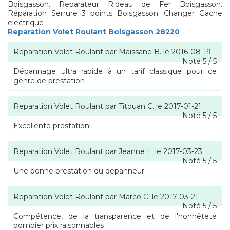
Boisgasson. Reparateur Rideau de Fer Boisgasson.
Réparation Serrure 3 points Boisgasson. Changer Gache
electrique
Reparation Volet Roulant Boisgasson 28220
Reparation Volet Roulant
par
Maïssane B.
le
2016-08-19
Noté
5
/
5
Dépannage ultra rapide à un tarif classique pour ce
genre de prestation
Reparation Volet Roulant
par
Titouan C.
le
2017-01-21
Noté
5
/
5
Excellente prestation!
Reparation Volet Roulant
par
Jeanne L.
le
2017-03-23
Noté
5
/
5
Une bonne prestation du depanneur
Reparation Volet Roulant
par
Marco C.
le
2017-03-21
Noté
5
/
5
Compétence, de la transparence et de l'honnêteté
pombier prix raisonnables