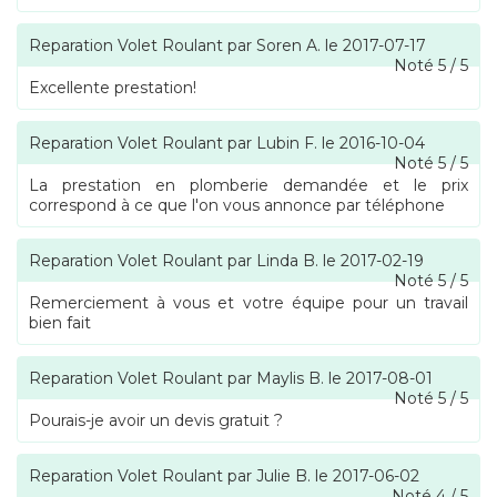
Reparation Volet Roulant
par
Soren A.
le
2017-07-17
Noté
5
/
5
Excellente prestation!
Reparation Volet Roulant
par
Lubin F.
le
2016-10-04
Noté
5
/
5
La prestation en plomberie demandée et le prix
correspond à ce que l'on vous annonce par téléphone
Reparation Volet Roulant
par
Linda B.
le
2017-02-19
Noté
5
/
5
Remerciement à vous et votre équipe pour un travail
bien fait
Reparation Volet Roulant
par
Maylis B.
le
2017-08-01
Noté
5
/
5
Pourais-je avoir un devis gratuit ?
Reparation Volet Roulant
par
Julie B.
le
2017-06-02
Noté
4
/
5