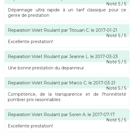
Noté
5
/
5
Dépannage ultra rapide à un tarif classique pour ce
genre de prestation
Reparation Volet Roulant
par
Titouan C.
le
2017-01-21
Noté
5
/
5
Excellente prestation!
Reparation Volet Roulant
par
Jeanne L.
le
2017-03-23
Noté
5
/
5
Une bonne prestation du depanneur
Reparation Volet Roulant
par
Marco C.
le
2017-03-21
Noté
5
/
5
Compétence, de la transparence et de l'honnêteté
pombier prix raisonnables
Reparation Volet Roulant
par
Soren A.
le
2017-07-17
Noté
5
/
5
Excellente prestation!