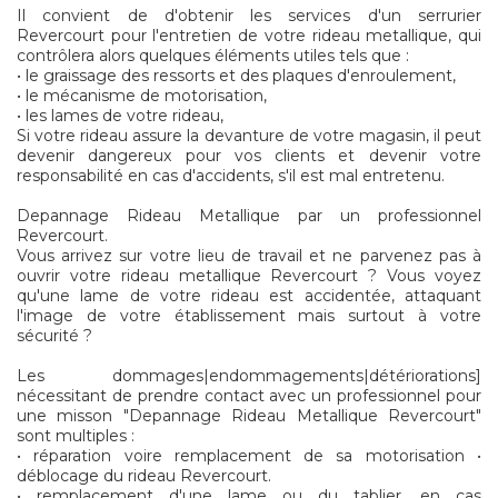
Il convient de d'obtenir les services d'un serrurier
Revercourt pour l'entretien de votre rideau metallique, qui
contrôlera alors quelques éléments utiles tels que :
• le graissage des ressorts et des plaques d'enroulement,
• le mécanisme de motorisation,
• les lames de votre rideau,
Si votre rideau assure la devanture de votre magasin, il peut
devenir dangereux pour vos clients et devenir votre
responsabilité en cas d'accidents, s'il est mal entretenu.
Depannage Rideau Metallique par un professionnel
Revercourt.
Vous arrivez sur votre lieu de travail et ne parvenez pas à
ouvrir votre rideau metallique Revercourt ? Vous voyez
qu'une lame de votre rideau est accidentée, attaquant
l'image de votre établissement mais surtout à votre
sécurité ?
Les dommages|endommagements|détériorations]
nécessitant de prendre contact avec un professionnel pour
une misson "Depannage Rideau Metallique Revercourt"
sont multiples :
• réparation voire remplacement de sa motorisation •
déblocage du rideau Revercourt.
• remplacement d'une lame ou du tablier, en cas