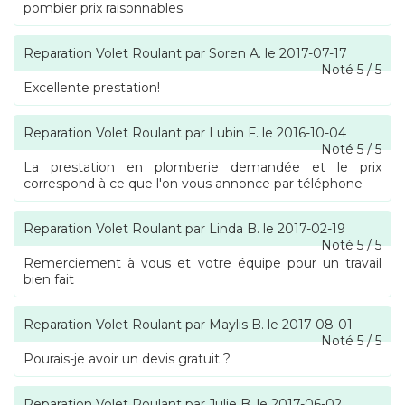
pombier prix raisonnables
Reparation Volet Roulant
par
Soren A.
le
2017-07-17
Noté
5
/
5
Excellente prestation!
Reparation Volet Roulant
par
Lubin F.
le
2016-10-04
Noté
5
/
5
La prestation en plomberie demandée et le prix
correspond à ce que l'on vous annonce par téléphone
Reparation Volet Roulant
par
Linda B.
le
2017-02-19
Noté
5
/
5
Remerciement à vous et votre équipe pour un travail
bien fait
Reparation Volet Roulant
par
Maylis B.
le
2017-08-01
Noté
5
/
5
Pourais-je avoir un devis gratuit ?
Reparation Volet Roulant
par
Julie B.
le
2017-06-02