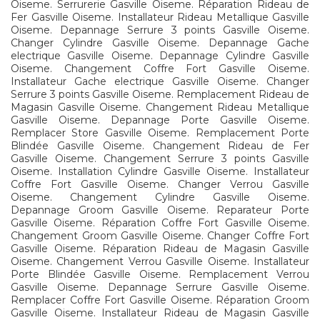
Oiseme. Serrurerie Gasville Oiseme. Réparation Rideau de
Fer Gasville Oiseme. Installateur Rideau Metallique Gasville
Oiseme. Depannage Serrure 3 points Gasville Oiseme.
Changer Cylindre Gasville Oiseme. Depannage Gache
electrique Gasville Oiseme. Depannage Cylindre Gasville
Oiseme. Changement Coffre Fort Gasville Oiseme.
Installateur Gache electrique Gasville Oiseme. Changer
Serrure 3 points Gasville Oiseme. Remplacement Rideau de
Magasin Gasville Oiseme. Changement Rideau Metallique
Gasville Oiseme. Depannage Porte Gasville Oiseme.
Remplacer Store Gasville Oiseme. Remplacement Porte
Blindée Gasville Oiseme. Changement Rideau de Fer
Gasville Oiseme. Changement Serrure 3 points Gasville
Oiseme. Installation Cylindre Gasville Oiseme. Installateur
Coffre Fort Gasville Oiseme. Changer Verrou Gasville
Oiseme. Changement Cylindre Gasville Oiseme.
Depannage Groom Gasville Oiseme. Reparateur Porte
Gasville Oiseme. Réparation Coffre Fort Gasville Oiseme.
Changement Groom Gasville Oiseme. Changer Coffre Fort
Gasville Oiseme. Réparation Rideau de Magasin Gasville
Oiseme. Changement Verrou Gasville Oiseme. Installateur
Porte Blindée Gasville Oiseme. Remplacement Verrou
Gasville Oiseme. Depannage Serrure Gasville Oiseme.
Remplacer Coffre Fort Gasville Oiseme. Réparation Groom
Gasville Oiseme. Installateur Rideau de Magasin Gasville