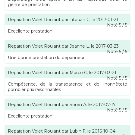
genre de prestation
Reparation Volet Roulant
par
Titouan C.
le
2017-01-21
Noté
5
/
5
Excellente prestation!
Reparation Volet Roulant
par
Jeanne L.
le
2017-03-23
Noté
5
/
5
Une bonne prestation du depanneur
Reparation Volet Roulant
par
Marco C.
le
2017-03-21
Noté
5
/
5
Compétence, de la transparence et de l'honnêteté
pombier prix raisonnables
Reparation Volet Roulant
par
Soren A.
le
2017-07-17
Noté
5
/
5
Excellente prestation!
Reparation Volet Roulant
par
Lubin F.
le
2016-10-04