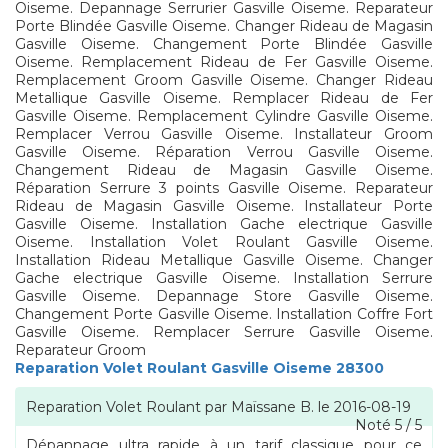
Oiseme. Depannage Serrurier Gasville Oiseme. Reparateur
Porte Blindée Gasville Oiseme. Changer Rideau de Magasin
Gasville Oiseme. Changement Porte Blindée Gasville
Oiseme. Remplacement Rideau de Fer Gasville Oiseme.
Remplacement Groom Gasville Oiseme. Changer Rideau
Metallique Gasville Oiseme. Remplacer Rideau de Fer
Gasville Oiseme. Remplacement Cylindre Gasville Oiseme.
Remplacer Verrou Gasville Oiseme. Installateur Groom
Gasville Oiseme. Réparation Verrou Gasville Oiseme.
Changement Rideau de Magasin Gasville Oiseme.
Réparation Serrure 3 points Gasville Oiseme. Reparateur
Rideau de Magasin Gasville Oiseme. Installateur Porte
Gasville Oiseme. Installation Gache electrique Gasville
Oiseme. Installation Volet Roulant Gasville Oiseme.
Installation Rideau Metallique Gasville Oiseme. Changer
Gache electrique Gasville Oiseme. Installation Serrure
Gasville Oiseme. Depannage Store Gasville Oiseme.
Changement Porte Gasville Oiseme. Installation Coffre Fort
Gasville Oiseme. Remplacer Serrure Gasville Oiseme.
Reparateur Groom
Reparation Volet Roulant Gasville Oiseme 28300
Reparation Volet Roulant
par
Maïssane B.
le
2016-08-19
Noté
5
/
5
Dépannage ultra rapide à un tarif classique pour ce