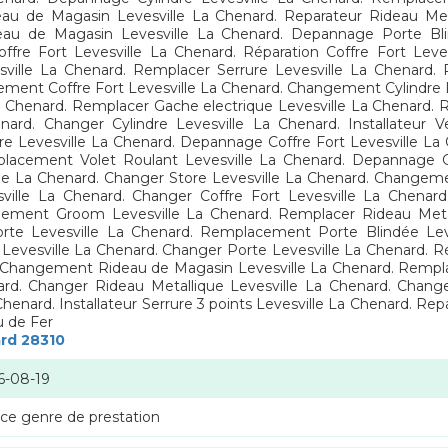
ideau de Magasin Levesville La Chenard. Reparateur Rideau Met
ideau de Magasin Levesville La Chenard. Depannage Porte Bl
Coffre Fort Levesville La Chenard. Réparation Coffre Fort Lev
ille La Chenard. Remplacer Serrure Levesville La Chenard. 
gement Coffre Fort Levesville La Chenard. Changement Cylindre L
 Chenard. Remplacer Gache electrique Levesville La Chenard. Re
nard. Changer Cylindre Levesville La Chenard. Installateur V
tore Levesville La Chenard. Depannage Coffre Fort Levesville L
mplacement Volet Roulant Levesville La Chenard. Depannage G
ville La Chenard. Changer Store Levesville La Chenard. Chang
esville La Chenard. Changer Coffre Fort Levesville La Chenard
ement Groom Levesville La Chenard. Remplacer Rideau Metal
Porte Levesville La Chenard. Remplacement Porte Blindée Le
 Levesville La Chenard. Changer Porte Levesville La Chenard. Ré
rd. Changement Rideau de Magasin Levesville La Chenard. Rempl
rd. Changer Rideau Metallique Levesville La Chenard. Change
ard. Installateur Serrure 3 points Levesville La Chenard. Repar
u de Fer
ard 28310
6-08-19
 ce genre de prestation