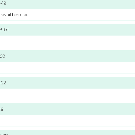
-19
vail bien fait
8-01
-02
-22
26