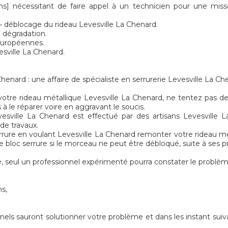
nécessitant de faire appel à un technicien pour une miss
 • déblocage du rideau Levesville La Chenard.
 dégradation.
 européennes.
esville La Chenard.
ard : une affaire de spécialiste en serrurerie Levesville La Ch
votre rideau métallique Levesville La Chenard, ne tentez pas d
 à le réparer voire en aggravant le soucis.
esville La Chenard est effectué par des artisans Levesville 
 de travaux.
rrure en voulant Levesville La Chenard remonter votre rideau met
 bloc serrure si le morceau ne peut être débloqué, suite à ses pr
, seul un professionnel expérimenté pourra constater le problèm
ns,
nels sauront solutionner votre problème et dans les instant suiv