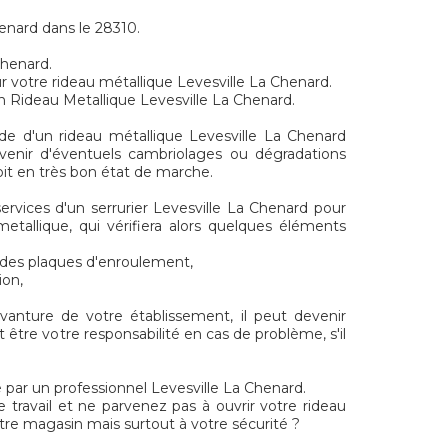
henard dans le 28310.
Chenard.
r votre rideau métallique Levesville La Chenard.
n Rideau Metallique Levesville La Chenard.
de d'un rideau métallique Levesville La Chenard
venir d'éventuels cambriolages ou dégradations
soit en très bon état de marche.
services d'un serrurier Levesville La Chenard pour
metallique, qui vérifiera alors quelques éléments
t des plaques d'enroulement,
ion,
evanture de votre établissement, il peut devenir
 être votre responsabilité en cas de problème, s'il
 par un professionnel Levesville La Chenard.
e travail et ne parvenez pas à ouvrir votre rideau
tre magasin mais surtout à votre sécurité ?