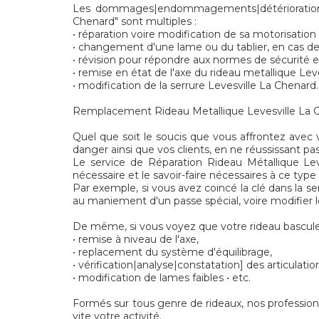
Les dommages|endommagements|détériorations] 
Chenard" sont multiples :
• réparation voire modification de sa motorisation
• changement d'une lame ou du tablier, en cas de
• révision pour répondre aux normes de sécurité
• remise en état de l'axe du rideau metallique Lev
• modification de la serrure Levesville La Chenard.
Remplacement Rideau Metallique Levesville La Chen
Quel que soit le soucis que vous affrontez avec 
danger ainsi que vos clients, en ne réussissant pas
Le service de Réparation Rideau Métallique Lev
nécessaire et le savoir-faire nécessaires à ce type
Par exemple, si vous avez coincé la clé dans la se
au maniement d'un passe spécial, voire modifier le
De même, si vous voyez que votre rideau bascule
• remise à niveau de l'axe,
• replacement du système d'équilibrage,
• vérification|analyse|constatation] des articulatio
• modification de lames faibles • etc.
Formés sur tous genre de rideaux, nos profession
vite votre activité.