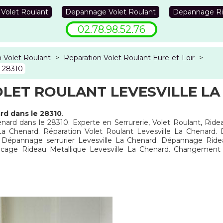
 Volet Roulant
Depannage Volet Roulant
Depannage Ri
02.78.98.52.76
 Volet Roulant
>
Reparation Volet Roulant Eure-et-Loir
>
d 28310
LET ROULANT LEVESVILLE LA
rd dans le 28310
.
nard dans le 28310. Experte en Serrurerie, Volet Roulant, Ridea
a Chenard. Réparation Volet Roulant Levesville La Chenard. 
d. Dépannage serrurier Levesville La Chenard. Dépannage Ride
locage Rideau Metallique Levesville La Chenard. Changement