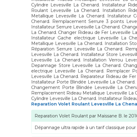
Cylindre Levesville La Chenard. Installateur R
Roulant Levesville La Chenard. Installation R
Metallique Levesville La Chenard. Installateur 
Chenard. Remplacement Serrure 3 points Levesv
Installateur Serrure Levesville La Chenard. Chan
La Chenard. Changer Rideau de Fer Levesville La
Installateur Gache electrique Levesville La Che
Metallique Levesville La Chenard. Installation S
Réparation Serrure Levesville La Chenard. Re
Levesville La Chenard. Installateur Store Leves
Levesville La Chenard. Installation Verrou Lev
Depannage Store Levesville La Chenard. Chang
electrique Levesville La Chenard. Remplacer 
Levesville La Chenard. Reparateur Rideau de Fer
Installateur Porte Blindée Levesville La Chena
Changement Porte Blindée Levesville La Chena
Remplacement Rideau Metallique Levesville La Chen
Cylindre Levesville La Chenard. Installateur Ridea
Reparation Volet Roulant Levesville La Chen
Reparation Volet Roulant
par
Maïssane B.
le
201
Dépannage ultra rapide à un tarif classique pour