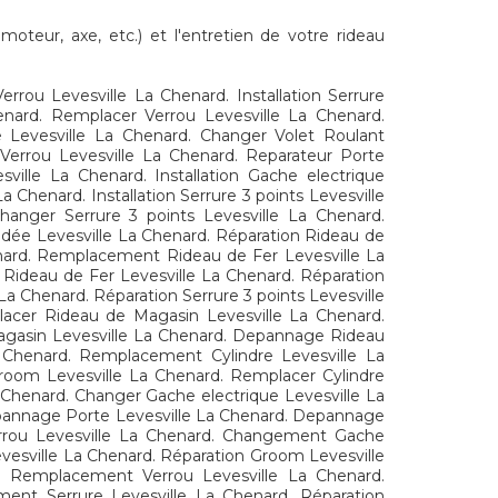
oteur, axe, etc.) et l'entretien de votre rideau
ou Levesville La Chenard. Installation Serrure
henard. Remplacer Verrou Levesville La Chenard.
e Levesville La Chenard. Changer Volet Roulant
r Verrou Levesville La Chenard. Reparateur Porte
ille La Chenard. Installation Gache electrique
Chenard. Installation Serrure 3 points Levesville
hanger Serrure 3 points Levesville La Chenard.
ndée Levesville La Chenard. Réparation Rideau de
enard. Remplacement Rideau de Fer Levesville La
Rideau de Fer Levesville La Chenard. Réparation
 Chenard. Réparation Serrure 3 points Levesville
lacer Rideau de Magasin Levesville La Chenard.
 Magasin Levesville La Chenard. Depannage Rideau
La Chenard. Remplacement Cylindre Levesville La
room Levesville La Chenard. Remplacer Cylindre
 Chenard. Changer Gache electrique Levesville La
Depannage Porte Levesville La Chenard. Depannage
errou Levesville La Chenard. Changement Gache
evesville La Chenard. Réparation Groom Levesville
d. Remplacement Verrou Levesville La Chenard.
ment Serrure Levesville La Chenard. Réparation