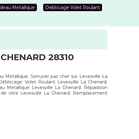
deau Metallique
Deblocage Volet Roulant
 CHENARD 28310
u Métallique. Serrurier pas cher sur Levesville La
Déblocage Volet Roulant Levesville La Chenard.
au Metallique Levesville La Chenard. Réparation
 de vitre Levesville La Chenard. Remplacement