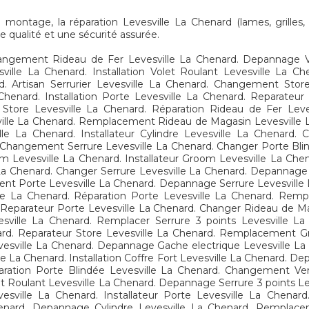
ontage, la réparation Levesville La Chenard (lames, grilles, m
e qualité et une sécurité assurée.
angement Rideau de Fer Levesville La Chenard. Depannage Verr
sville La Chenard. Installation Volet Roulant Levesville La C
. Artisan Serrurier Levesville La Chenard. Changement Stor
 Chenard. Installation Porte Levesville La Chenard. Reparateu
tore Levesville La Chenard. Réparation Rideau de Fer Levesv
ille La Chenard. Remplacement Rideau de Magasin Levesville La 
e La Chenard. Installateur Cylindre Levesville La Chenard. C
d. Changement Serrure Levesville La Chenard. Changer Porte Bli
 Levesville La Chenard. Installateur Groom Levesville La Ch
a Chenard. Changer Serrure Levesville La Chenard. Depannage 
nt Porte Levesville La Chenard. Depannage Serrure Levesville La
e La Chenard. Réparation Porte Levesville La Chenard. Remp
d. Reparateur Porte Levesville La Chenard. Changer Rideau de
vesville La Chenard. Remplacer Serrure 3 points Levesville 
rd. Reparateur Store Levesville La Chenard. Remplacement G
vesville La Chenard. Depannage Gache electrique Levesville La
e La Chenard. Installation Coffre Fort Levesville La Chenard. 
aration Porte Blindée Levesville La Chenard. Changement V
olet Roulant Levesville La Chenard. Depannage Serrure 3 points L
sville La Chenard. Installateur Porte Levesville La Chenar
Chenard. Depannage Cylindre Levesville La Chenard. Remplace