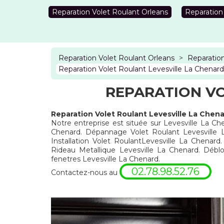
Reparation Volet Roulant Orleans
Reparation
Reparation Volet Roulant Orleans
>
Reparation
Reparation Volet Roulant Levesville La Chenar
REPARATION VO
Reparation Volet Roulant Levesville La Chena
Notre entreprise est située sur Levesville La Che
Chenard. Dépannage Volet Roulant Levesville L
Installation Volet RoulantLevesville La Chenar
Rideau Metallique Levesville La Chenard. Déb
fenetres Levesville La Chenard.
02.78.98.52.76
Contactez-nous au