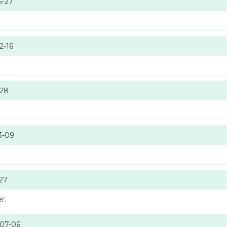
6-27
2-16
-28
3-09
-27
r.
-07-06