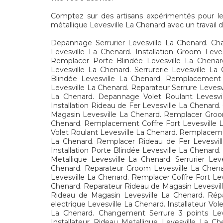
Comptez sur des artisans expérimentés pour le m
métallique Levesville La Chenard avec un travail d
Depannage Serrurier Levesville La Chenard. Ch
Levesville La Chenard. Installation Groom Leve
Remplacer Porte Blindée Levesville La Chenard
Levesville La Chenard. Serrurerie Levesville La
Blindée Levesville La Chenard. Remplacement S
Levesville La Chenard. Reparateur Serrure Levesv
La Chenard. Depannage Volet Roulant Levesvill
Installation Rideau de Fer Levesville La Chenar
Magasin Levesville La Chenard. Remplacer Groom
Chenard. Remplacement Coffre Fort Levesville L
Volet Roulant Levesville La Chenard. Remplaceme
La Chenard. Remplacer Rideau de Fer Levesvill
Installation Porte Blindée Levesville La Chenar
Metallique Levesville La Chenard. Serrurier Le
Chenard. Reparateur Groom Levesville La Chena
Levesville La Chenard. Remplacer Coffre Fort Le
Chenard. Reparateur Rideau de Magasin Levesvill
Rideau de Magasin Levesville La Chenard. Rép
electrique Levesville La Chenard. Installateur V
La Chenard. Changement Serrure 3 points Leve
Installateur Rideau Metallique Levesville La 