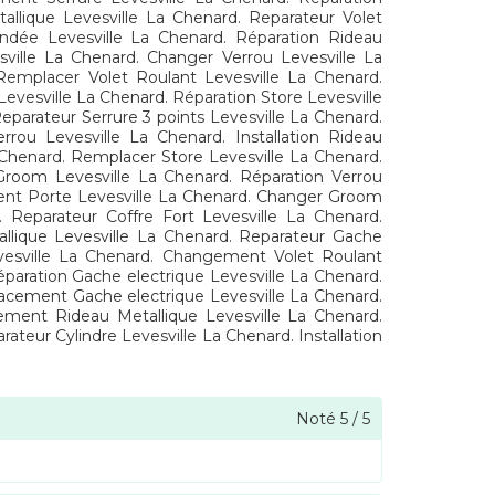
allique Levesville La Chenard. Reparateur Volet
indée Levesville La Chenard. Réparation Rideau
esville La Chenard. Changer Verrou Levesville La
Remplacer Volet Roulant Levesville La Chenard.
evesville La Chenard. Réparation Store Levesville
parateur Serrure 3 points Levesville La Chenard.
errou Levesville La Chenard. Installation Rideau
a Chenard. Remplacer Store Levesville La Chenard.
room Levesville La Chenard. Réparation Verrou
ement Porte Levesville La Chenard. Changer Groom
. Reparateur Coffre Fort Levesville La Chenard.
lique Levesville La Chenard. Reparateur Gache
vesville La Chenard. Changement Volet Roulant
paration Gache electrique Levesville La Chenard.
acement Gache electrique Levesville La Chenard.
ment Rideau Metallique Levesville La Chenard.
ateur Cylindre Levesville La Chenard. Installation
Noté
5
/
5