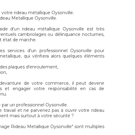
r votre rideau métallique Oysonville.
ideau Metallique Oysonville.
ide d'un rideau métallique Oysonville est très
ventuels cambriolages ou délinquance nocturnes,
ait état de marche.
s services d'un professionnel Oysonville pour
metallique, qui vérifiera alors quelques éléments
t des plaques d'enroulement,
ion,
 devanture de votre commerce, il peut devenir
s et engager votre responsabilité en cas de
enu.
 par un professionnel Oysonville.
e travail et ne parvenez pas à ouvrir votre rideau
ent mais surtout à votre sécurité ?
e Rideau Metallique Oysonville" sont multiples