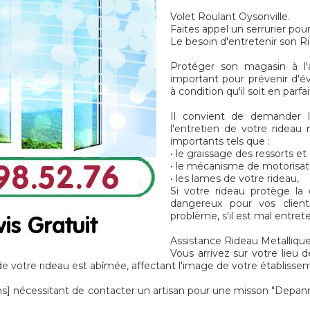
Volet Roulant Oysonville.
Faites appel un serrurier pou
Le besoin d'entretenir son R
Protéger son magasin à l'a
important pour prévenir d'é
à condition qu'il soit en parf
Il convient de demander le
l'entretien de votre rideau 
importants tels que :
• le graissage des ressorts e
• le mécanisme de motorisat
• les lames de votre rideau,
Si votre rideau protège la
dangereux pour vos client
problème, s'il est mal entret
Assistance Rideau Metallique
Vous arrivez sur votre lieu d
e votre rideau est abîmée, affectant l'image de votre établissem
écessitant de contacter un artisan pour une misson "Depannag