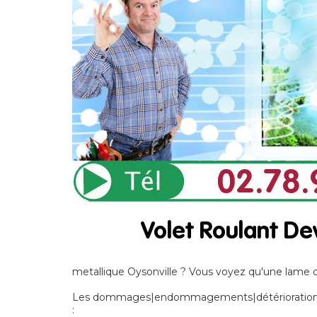
metallique Oysonville ? Vous voyez qu'une lame d
Les dommages|endommagements|détériorations] n
: