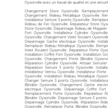
Oysonville avec un travail de qualité et une sécuri
Changement Store Oysonville. Remplacement Se
Changement Rideau Metallique Oysonville. Rem
Installateur Serrure 3 points Oysonville. Rempl
Rideau de Fer Oysonville. Reparateur Store Oys
Store Oysonville. Depannage Rideau de Magasin O
Fort Oysonville. Installateur Cylindre Oysonvil
Oysonville. Changement Volet Roulant Oysonville
Depannage Gache electrique Oysonville. Instal
Remplacer Rideau Metallique Oysonville. Remplac
Volet Roulant Oysonville. Reparateur Porte Oyso
Installation Coffre Fort Oysonville. Installatio
Oysonville. Changement Porte Blindée Oysonvill
Réparation Cylindre Oysonville. Artisan Serrurier
Réparation Serrure 3 points Oysonville. Install
Installateur Verrou Oysonville. Installateur Por
Oysonville. Installation Rideau Metallique Oyso
Changer Serrure 3 points Oysonville. Installateu
Blindée Oysonville. Changement Gache electri
electrique Oysonville. Depannage Coffre Fort 
Remplacement Porte Oysonville. Reparateur Rid
Blindée Oysonville. Depannage Serrure 3 points 
Depannage Cylindre Oysonville. Réparation Ridea
Oysonville. Remplacer Porte Blindée Oysonville. 