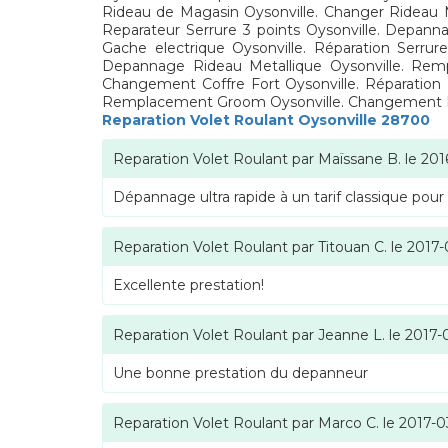
Rideau de Magasin Oysonville. Changer Rideau M
Reparateur Serrure 3 points Oysonville. Depan
Gache electrique Oysonville. Réparation Serrur
Depannage Rideau Metallique Oysonville. Remp
Changement Coffre Fort Oysonville. Réparation Po
Remplacement Groom Oysonville. Changement Ride
Reparation Volet Roulant Oysonville 28700
Reparation Volet Roulant
par
Maïssane B.
le
201
Dépannage ultra rapide à un tarif classique pour
Reparation Volet Roulant
par
Titouan C.
le
2017-
Excellente prestation!
Reparation Volet Roulant
par
Jeanne L.
le
2017-
Une bonne prestation du depanneur
Reparation Volet Roulant
par
Marco C.
le
2017-0