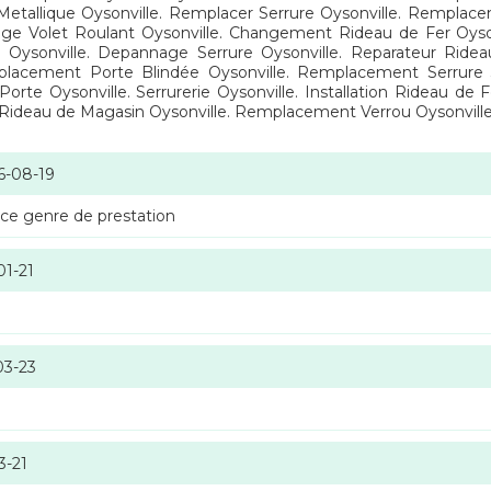
etallique Oysonville. Remplacer Serrure Oysonville. Remplacem
nage Volet Roulant Oysonville. Changement Rideau de Fer Oyso
e Oysonville. Depannage Serrure Oysonville. Reparateur Ridea
lacement Porte Blindée Oysonville. Remplacement Serrure 3
rte Oysonville. Serrurerie Oysonville. Installation Rideau de 
au de Magasin Oysonville. Remplacement Verrou Oysonville. Ch
6-08-19
 ce genre de prestation
01-21
03-23
3-21