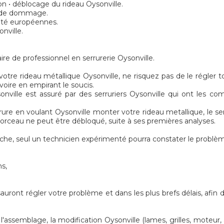
n • déblocage du rideau Oysonville.
s de dommage.
rité européennes.
nville.
ire de professionnel en serrurerie Oysonville.
otre rideau métallique Oysonville, ne risquez pas de le régler 
 voire en empirant le soucis.
nville est assuré par des serruriers Oysonville qui ont les com
rure en voulant Oysonville monter votre rideau metallique, le serru
e morceau ne peut être débloqué, suite à ses premières analyses.
he, seul un technicien expérimenté pourra constater le problèm
ns,
sauront régler votre problème et dans les plus brefs délais, afin
ssemblage, la modification Oysonville (lames, grilles, moteur, ax