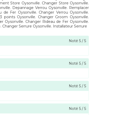
ent Store Oysonville. Changer Store Oysonville.
nville. Depannage Verrou Oysonville. Remplacer
u de Fer Oysonville. Changer Verrou Oysonville.
 points Oysonville. Changer Groom Oysonville.
Fer Oysonville. Changer Rideau de Fer Oysonville.
anger Serrure Oysonville. Installateur Serrure
Noté
5
/
5
Noté
5
/
5
Noté
5
/
5
Noté
5
/
5