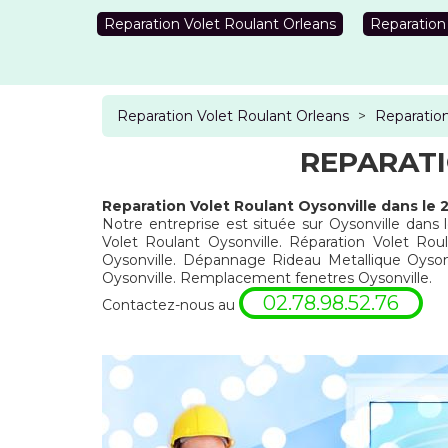
Reparation Volet Roulant Orleans
Reparation
Reparation Volet Roulant Orleans
>
Reparation
REPARATI
Reparation Volet Roulant Oysonville dans le
Notre entreprise est située sur Oysonville dans 
Volet Roulant Oysonville. Réparation Volet Roul
Oysonville. Dépannage Rideau Metallique Oysonv
Oysonville. Remplacement fenetres Oysonville.
02.78.98.52.76
Contactez-nous au