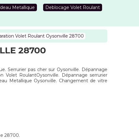
deau Metallique
Deblocage Volet Roulant
ration Volet Roulant Oysonville 28700
LLE 28700
que. Serrurier pas cher sur Oysonville. Dépannage
ion Volet RoulantOysonville. Dépannage serrurier
deau Metallique Oysonville. Changement de vitre
 le 28700.