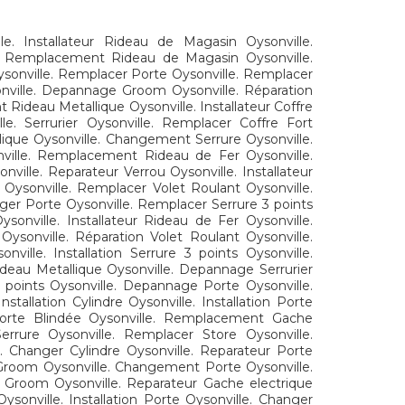
e. Installateur Rideau de Magasin Oysonville.
e. Remplacement Rideau de Magasin Oysonville.
ysonville. Remplacer Porte Oysonville. Remplacer
onville. Depannage Groom Oysonville. Réparation
ideau Metallique Oysonville. Installateur Coffre
lle. Serrurier Oysonville. Remplacer Coffre Fort
lique Oysonville. Changement Serrure Oysonville.
nville. Remplacement Rideau de Fer Oysonville.
ille. Reparateur Verrou Oysonville. Installateur
 Oysonville. Remplacer Volet Roulant Oysonville.
nger Porte Oysonville. Remplacer Serrure 3 points
onville. Installateur Rideau de Fer Oysonville.
e Oysonville. Réparation Volet Roulant Oysonville.
ville. Installation Serrure 3 points Oysonville.
Rideau Metallique Oysonville. Depannage Serrurier
3 points Oysonville. Depannage Porte Oysonville.
tallation Cylindre Oysonville. Installation Porte
 Porte Blindée Oysonville. Remplacement Gache
errure Oysonville. Remplacer Store Oysonville.
 Changer Cylindre Oysonville. Reparateur Porte
t Groom Oysonville. Changement Porte Oysonville.
ur Groom Oysonville. Reparateur Gache electrique
ysonville. Installation Porte Oysonville. Changer