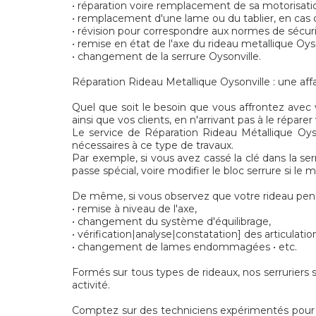
• réparation voire remplacement de sa motorisatio
• remplacement d'une lame ou du tablier, en ca
• révision pour correspondre aux normes de sécu
• remise en état de l'axe du rideau metallique Oyso
• changement de la serrure Oysonville.
Réparation Rideau Metallique Oysonville : une affa
Quel que soit le besoin que vous affrontez avec v
ainsi que vos clients, en n'arrivant pas à le réparer
Le service de Réparation Rideau Métallique Oyso
nécessaires à ce type de travaux.
Par exemple, si vous avez cassé la clé dans la ser
passe spécial, voire modifier le bloc serrure si l
De même, si vous observez que votre rideau penc
• remise à niveau de l'axe,
• changement du système d'équilibrage,
• vérification|analyse|constatation] des articulatio
• changement de lames endommagées • etc.
Formés sur tous types de rideaux, nos serruriers 
activité.
Comptez sur des techniciens expérimentés pour l'a