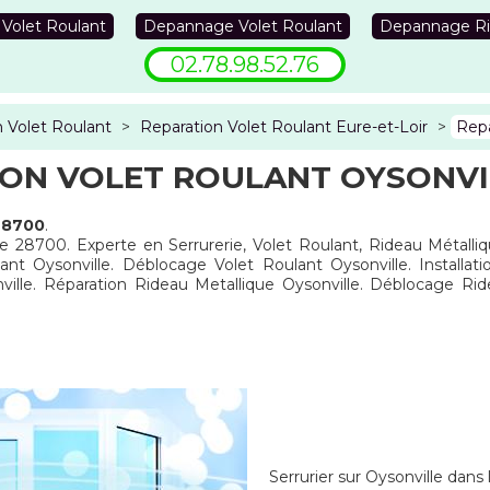
 Volet Roulant
Depannage Volet Roulant
Depannage Ri
02.78.98.52.76
 Volet Roulant
>
Reparation Volet Roulant Eure-et-Loir
>
Repa
ON VOLET ROULANT OYSONVI
 28700
.
le 28700. Experte en Serrurerie, Volet Roulant, Rideau Métalli
ant Oysonville. Déblocage Volet Roulant Oysonville. Installat
ille. Réparation Rideau Metallique Oysonville. Déblocage Ri
Serrurier sur Oysonville dans